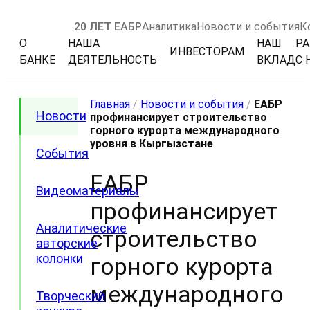
20 ЛЕТ ЕАБР
Аналитика
Новости и события
К
О
НАША
НАШ
РА
ИНВЕСТОРАМ
БАНКЕ
ДЕЯТЕЛЬНОСТЬ
ВКЛАД
С 
Главная
/
Новости и события
/
ЕАБР
Новости
профинансирует строительство
горного курорта международного
уровня в Кыргызстане
События
ЕАБР
Видеоматериалы
профинансирует
Аналитические
строительство
авторские
колонки
горного курорта
международного
Творческий