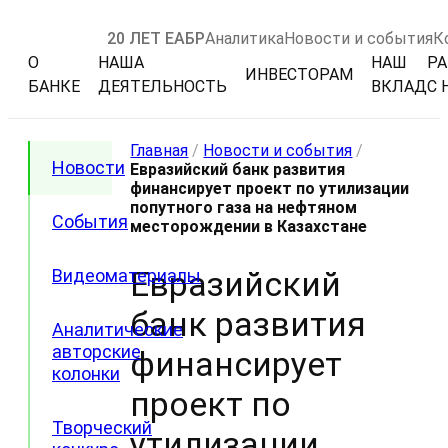
20 ЛЕТ ЕАБР
Аналитика
Новости и события
К
О
НАША
НАШ
РА
ИНВЕСТОРАМ
БАНКЕ
ДЕЯТЕЛЬНОСТЬ
ВКЛАД
С 
Главная
/
Новости и события
/
Новости
Евразийский банк развития
финансирует проект по утилизации
попутного газа на нефтяном
События
месторождении в Казахстане
Евразийский
Видеоматериалы
банк развития
Аналитические
авторские
финансирует
колонки
проект по
Творческий
утилизации