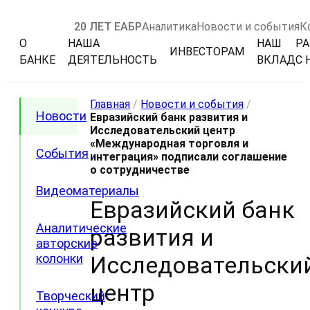
20 ЛЕТ ЕАБР
Аналитика
Новости и события
К
О
НАША
НАШ
РА
ИНВЕСТОРАМ
БАНКЕ
ДЕЯТЕЛЬНОСТЬ
ВКЛАД
С 
Главная
/
Новости и события
/
Новости
Евразийский банк развития и
Исследовательский центр
«Международная торговля и
События
интеграция» подписали соглашение
о сотрудничестве
Видеоматериалы
Евразийский банк
Аналитические
развития и
авторские
колонки
Исследовательски
центр
Творческий