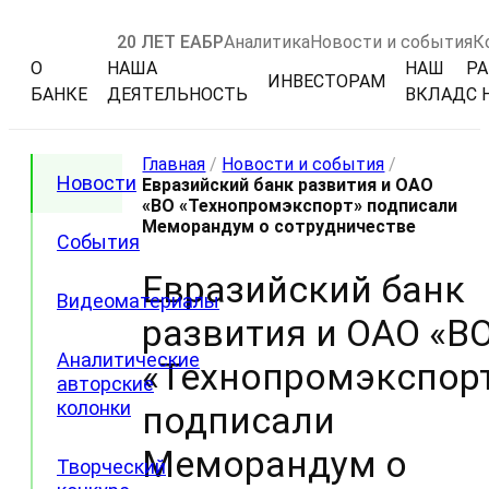
20 ЛЕТ ЕАБР
Аналитика
Новости и события
К
О
НАША
НАШ
РА
ИНВЕСТОРАМ
БАНКЕ
ДЕЯТЕЛЬНОСТЬ
ВКЛАД
С 
Главная
/
Новости и события
/
Новости
Евразийский банк развития и ОАО
«ВО «Технопромэкспорт» подписали
Меморандум о сотрудничестве
События
Евразийский банк
Видеоматериалы
развития и ОАО «В
Аналитические
«Технопромэкспор
авторские
колонки
подписали
Меморандум о
Творческий