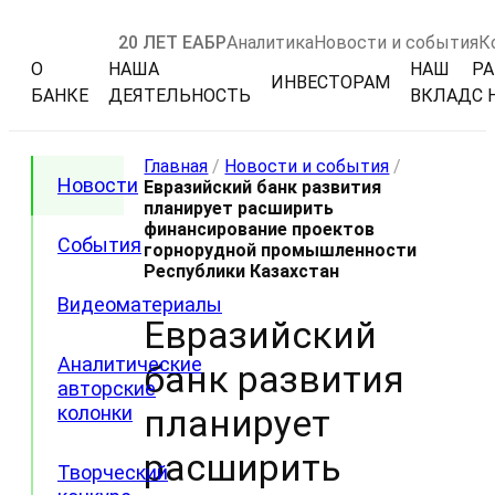
20 ЛЕТ ЕАБР
Аналитика
Новости и события
К
О
НАША
НАШ
РА
ИНВЕСТОРАМ
БАНКЕ
ДЕЯТЕЛЬНОСТЬ
ВКЛАД
С 
Главная
/
Новости и события
/
Новости
Евразийский банк развития
планирует расширить
финансирование проектов
События
горнорудной промышленности
Республики Казахстан
Видеоматериалы
Евразийский
Аналитические
банк развития
авторские
колонки
планирует
расширить
Творческий