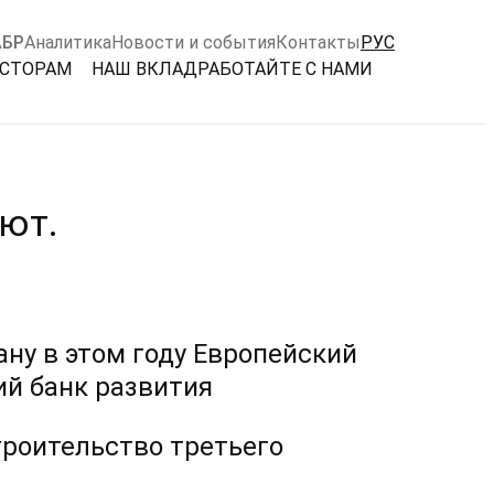
АБР
Аналитика
Новости и события
Контакты
РУС
ЕСТОРАМ
НАШ ВКЛАД
РАБОТАЙТЕ С НАМИ
ают.
ну в этом году Европейский
ий банк развития
троительство третьего