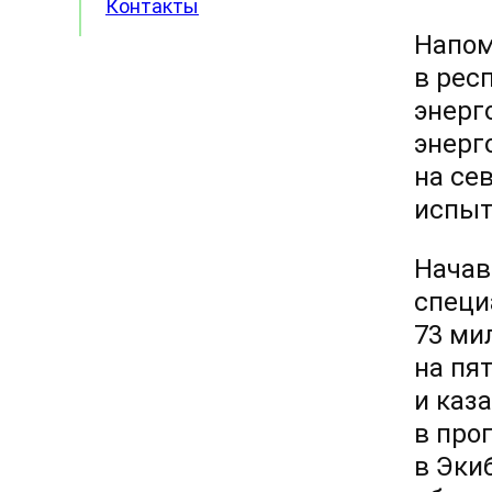
Контакты
Напом
в рес
энерг
энерг
на се
испыт
Начав
специ
73 ми
на пя
и каз
в про
в Эки