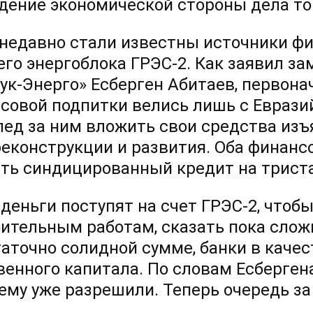
дение экономической стороны дела то
 недавно стали известны источники ф
его энергоблока
ГРЭС-2.
Как заявил за
ук-Энерго» Есберген Абитаев, первона
совой подпитки велись лишь с Еврази
лед за ним вложить свои средства из
реконструкции и развития. Оба финан
ть синдицированный кредит на трист
 деньги поступят на счет
ГРЭС-2,
чтобы 
оительным работам, сказать пока сложн
таточно солидной сумме, банки в каче
венного капитала. По словам Есберген
ему уже разрешили. Теперь очередь за