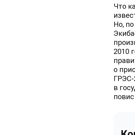
Что к
извес
Но, п
Экиба
произ
2010 
прави
о при
ГРЭС-
в гос
повис 
Ко