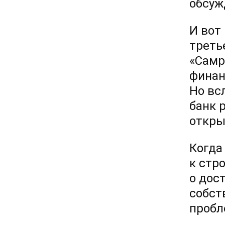
обсуж
И вот
треть
«Самр
финан
Но вс
банк 
откры
Когда
к стр
о дос
собст
пробл