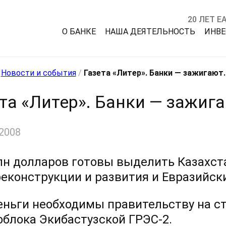
20 ЛЕТ Е
О БАНКЕ
НАША ДЕЯТЕЛЬНОСТЬ
ИНВ
/
Новости и события
/
Газета «Литер». Банки — зажигают.
та «Литер». Банки — зажиг
2008
лн долларов готовы выделить Казахста
реконструкции и развития и Евразийск
еньги необходимы правительству на с
облока Экибастузской
ГРЭС-2.