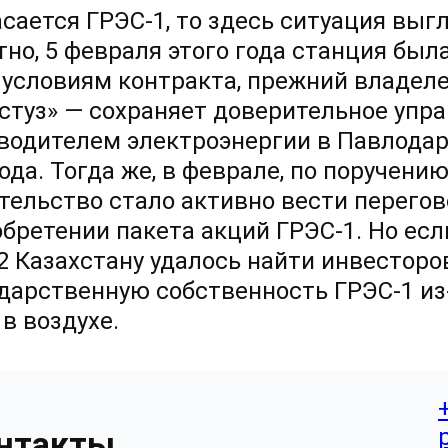
асается
ГРЭС-1,
то здесь ситуация выг
тно, 5 февраля этого года станция бы
о условиям контракта, прежний владел
стуз» — сохраняет доверительное упр
водителем электроэнергии в Павлодар
года. Тогда же, в феврале, по поручен
тельство стало активно вести перего
обретении пакета акций
ГРЭС-1.
Но есл
2 Казахстану удалось найти инвесторо
ударственную собственность ГРЭС-1
из
в воздухе.
нтакты