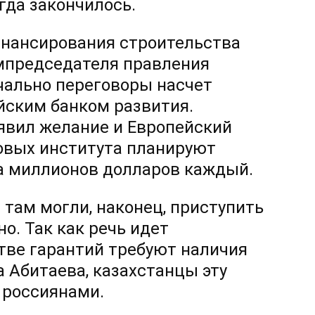
гда закончилось.
инансирования строительства
мпредседателя правления
чально переговоры насчет
йским банком развития.
ъявил желание и Европейский
совых института планируют
а миллионов долларов каждый.
там могли, наконец, приступить
о. Так как речь идет
стве гарантий требуют наличия
а Абитаева, казахстанцы эту
 россиянами.