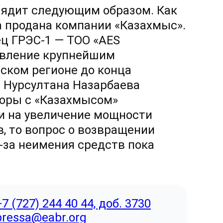
лядит следующим образом. Как
ла продана компании «Казахмыс».
ец
ГРЭС-1 —
ТОО «AES
авление крупнейшим
ском регионе до конца
ию Нурсултана Назарбаева
воры с «Казахмысом»
и на увеличение мощности
в, то вопрос о возвращении
-за
неимения средств пока
+7 (727) 244 40 44, доб. 3730
pressa@eabr.org