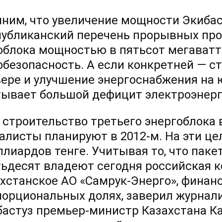
ним, что увеличение мощности Экибас
публиканский перечень прорывных про
облока мощностью в пятьсот мегаватт
обезопасность. А если конкретней — с
вере и улучшение энергоснабжения на 
ывает большой дефицит электроэнерг
 строительство третьего энергоблока в
алисты планируют
в 2012-м.
На эти це
ллиардов тенге. Учитывая то, что паке
тьдесят владеют сегодня российская 
ахстанское АО «Самрук-Энерго», финан
порциональных долях, заверил журнал
бастуз премьер-министр Казахстана К