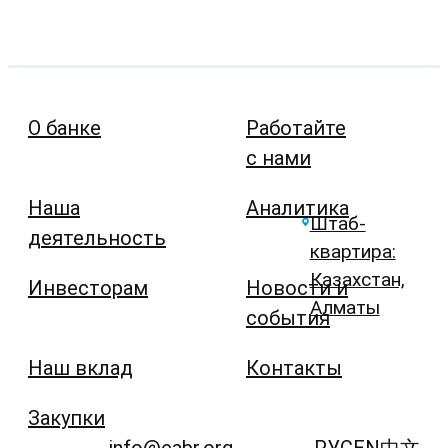
О банке
Работайте
с нами
Наша
Аналитика
Штаб-
деятельность
квартира:
Казахстан,
Инвесторам
Новости и
Алматы
события
Наш вклад
Контакты
Закупки
info@eabr.org
РУС
EN
中文