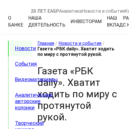
20 ЛЕТ ЕАБР
Аналитика
Новости и события
К
О
НАША
НАШ
РА
ИНВЕСТОРАМ
БАНКЕ
ДЕЯТЕЛЬНОСТЬ
ВКЛАД
С 
Главная
/
Новости и события
/
Новости
Газета «РБК daily». Хватит ходить
по миру с протянутой рукой.
События
Газета «РБК
Видеоматериалы
daily». Хватит
ходить по миру с
Аналитические
авторские
протянутой
колонки
рукой.
Творческий