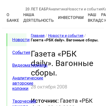
20 ЛЕТ ЕАБР
Аналитика
Новости и события
К
О
НАША
НАШ
РА
ИНВЕСТОРАМ
БАНКЕ
ДЕЯТЕЛЬНОСТЬ
ВКЛАД
С 
Главная
/
Новости и события
/
Новости
Газета «РБК daily». Вагонные сборы.
Газета «РБК
События
daily». Вагонные
Видеоматериалы
сборы.
Аналитические
авторские
28 октября 2008
колонки
Источник:
Газета «РБК
Творческий