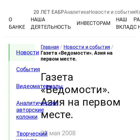
20 ЛЕТ ЕАБР
Аналитика
Новости и события
К
О
НАША
НАШ
РА
ИНВЕСТОРАМ
БАНКЕ
ДЕЯТЕЛЬНОСТЬ
ВКЛАД
С 
Главная
/
Новости и события
/
Новости
Газета «Ведомости». Азия на
первом месте.
События
Газета
Видеоматериалы
«Ведомости».
Азия на первом
Аналитические
авторские
месте.
колонки
22 мая 2008
Творческий