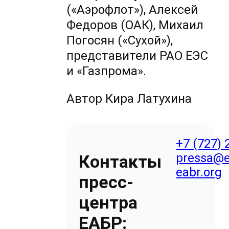
(«Аэрофлот»), Алексей
Федоров (ОАК), Михаил
Погосян («Сухой»),
представители РАО ЕЭС
и «Газпрома».
Автор Кира Латухина
+7 (727) 
pressa@e
Контакты
eabr.org
пресс-
центра
ЕАБР: