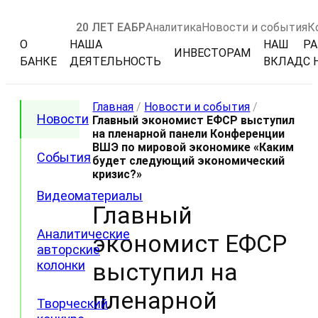
20 ЛЕТ ЕАБР
Аналитика
Новости и события
К
О
НАША
НАШ
РА
ИНВЕСТОРАМ
БАНКЕ
ДЕЯТЕЛЬНОСТЬ
ВКЛАД
С 
Главная
/
Новости и события
/
Новости
Главный экономист ЕФСР выступил
на пленарной панели Конференции
ВШЭ по мировой экономике «Каким
События
будет следующий экономический
кризис?»
Видеоматериалы
Главный
Аналитические
экономист ЕФСР
авторские
колонки
выступил на
пленарной
Творческий