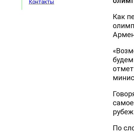
олимп
Контакты
Как пе
олимп
Армен
«Возм
будем
отмет
минис
Говор
самое
рубеж
По сл