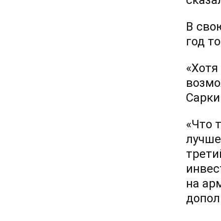
сказал
В сво
год т
«Хотя
возмо
Сарки
«Что 
лучше
трети
инвес
на ар
допол