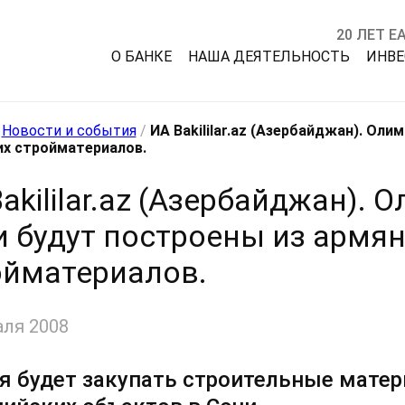
20 ЛЕТ Е
О БАНКЕ
НАША ДЕЯТЕЛЬНОСТЬ
ИНВ
/
Новости и события
/
ИА Bakililar.az (Азербайджан). Ол
их стройматериалов.
akililar.az (Азербайджан).
и будут построены из армя
ойматериалов.
аля 2008
я будет закупать строительные матер