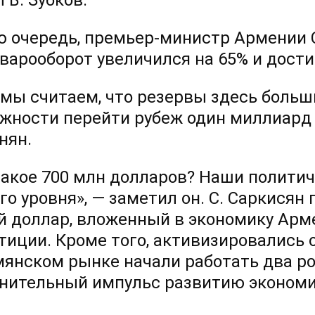
 В. Зубков.
ю очередь, премьер-министр Армении С
оварооборот увеличился на 65% и дости
 мы считаем, что резервы здесь больш
жности перейти рубеж один миллиард д
нян.
такое 700 млн долларов? Наши полити
го уровня», — заметил он. С. Саркисян
й доллар, вложенный в экономику Арме
тиции. Кроме того, активизировались 
мянском рынке начали работать два ро
нительный импульс развитию экономи