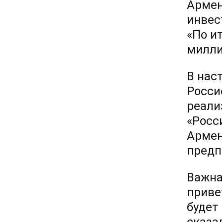
Армен
инвес
«По и
милли
В нас
Росси
реали
«Росс
Армен
предп
Важна
приве
будет