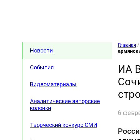
Главная
Новости
армянск
ИА B
События
Соч
Видеоматериалы
стр
Аналитические авторские
колонки
6 февр
Творческий конкурс СМИ
Росси