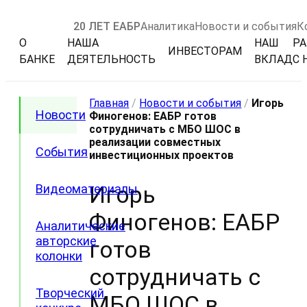
20 ЛЕТ ЕАБР
Аналитика
Новости и события
К
О
НАША
НАШ
РА
ИНВЕСТОРАМ
БАНКЕ
ДЕЯТЕЛЬНОСТЬ
ВКЛАД
С 
Главная
/
Новости и события
/
Игорь
Новости
Финогенов: ЕАБР готов
сотрудничать с МБО ШОС в
реализации совместных
События
инвестиционных проектов
Игорь
Видеоматериалы
Финогенов: ЕАБР
Аналитические
авторские
готов
колонки
сотрудничать с
Творческий
МБО ШОС в