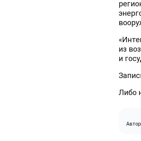
регио
энерг
воору
«Инте
из во
и гос
Запис
Либо 
Автор