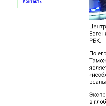
Контакты
Центр
Евген
РБК.
По ег
Тамож
являе
«необ
реаль
Экспе
в гло