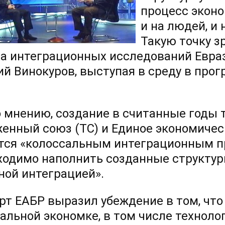
процесс эконо
и на людей, и 
Такую точку з
а интеграционных исследований Евраз
ий Винокуров, выступая в среду в про
о мнению, создание в считанные годы 
енный союз (ТС) и Единое экономичес
тся «колоссальным интеграционным пр
ходимо наполнить созданные структур
ной интеграцией».
рт ЕАБР выразил убеждение в том, что
бальной экономке, в том числе техноло