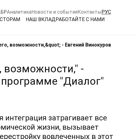
АБР
Аналитика
Новости и события
Контакты
РУС
ЕСТОРАМ
НАШ ВКЛАД
РАБОТАЙТЕ С НАМИ
его, возможности,&quot; - Евгений Винокуров
, возможности," -
 программе "Диалог"
 интеграция затрагивает все
омической жизни, вызывает
ерестройку вовлеченных в этот