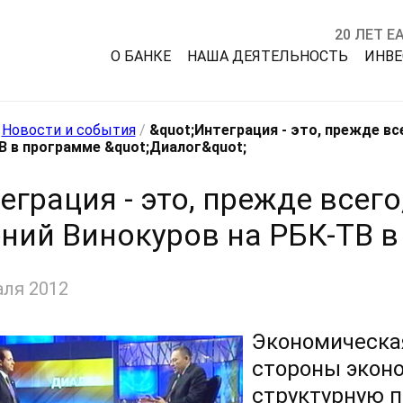
20 ЛЕТ Е
О БАНКЕ
НАША ДЕЯТЕЛЬНОСТЬ
ИНВ
/
Новости и события
/
&quot;Интеграция - это, прежде вс
В в программе &quot;Диалог&quot;
еграция - это, прежде всего
ний Винокуров на РБК-ТВ в
аля 2012
Экономическая
стороны экон
структурную п