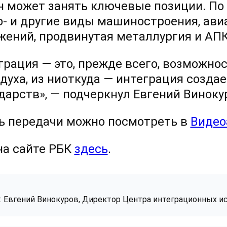
н может занять ключевые позиции. По е
о- и другие виды машиностроения, ав
жений, продвинутая металлургия и АПК
грация — это, прежде всего, возможнос
здуха, из ниоткуда — интеграция созд
ударств», — подчеркнул Евгений Виноку
ь передачи можно посмотреть в
Видео
на сайте РБК
здесь
.
: Евгений Винокуров, Директор Центра интеграционных и