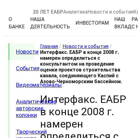
20 ЛЕТ ЕАБР
Аналитика
Новости и события
К
О
НАША
НАШ
РА
ИНВЕСТОРАМ
БАНКЕ
ДЕЯТЕЛЬНОСТЬ
ВКЛАД
С 
Главная
/
Новости и события
/
Новости
Интерфакс. ЕАБР в конце 2008 г.
намерен определиться с
консультантом на проведение
События
оценки проектов строительства
канала, соединяющего Каспий с
Азово-Черноморским бассейном.
Видеоматериалы
Интерфакс. ЕАБР
Аналитические
авторские
в конце 2008 г.
колонки
намерен
Творческий
определиться с