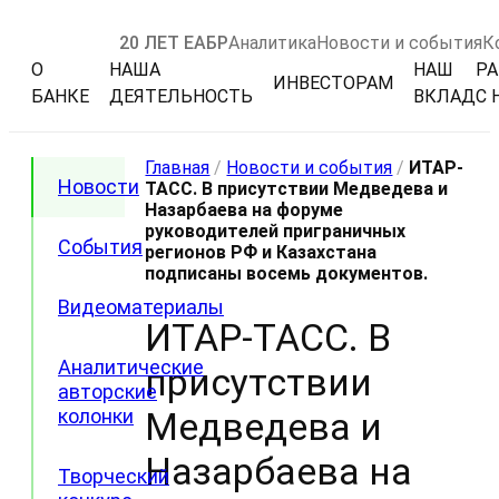
20 ЛЕТ ЕАБР
Аналитика
Новости и события
К
О
НАША
НАШ
РА
ИНВЕСТОРАМ
БАНКЕ
ДЕЯТЕЛЬНОСТЬ
ВКЛАД
С 
Главная
/
Новости и события
/
ИТАР-
Новости
ТАСС. В присутствии Медведева и
Назарбаева на форуме
руководителей приграничных
События
регионов РФ и Казахстана
подписаны восемь документов.
Видеоматериалы
ИТАР-ТАСС. В
Аналитические
присутствии
авторские
колонки
Медведева и
Назарбаева на
Творческий