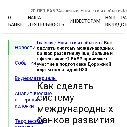
20 ЛЕТ ЕАБР
Аналитика
Новости и события
К
О
НАША
НАШ
РА
ИНВЕСТОРАМ
БАНКЕ
ДЕЯТЕЛЬНОСТЬ
ВКЛАД
С 
Главная
/
Новости и события
/
Как
Новости
сделать систему международных
банков развития лучше, больше и
эффективнее? ЕАБР принимает
События
участие в подготовке Дорожной
карты под эгидой G20
Видеоматериалы
Как сделать
Аналитические
систему
авторские
колонки
международных
банков развития
Творческий