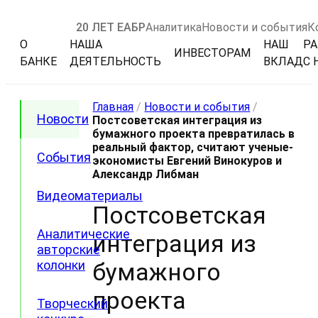
20 ЛЕТ ЕАБР
Аналитика
Новости и события
К
О
НАША
НАШ
РА
ИНВЕСТОРАМ
БАНКЕ
ДЕЯТЕЛЬНОСТЬ
ВКЛАД
С 
Главная
/
Новости и события
/
Новости
Постсоветская интеграция из
бумажного проекта превратилась в
реальный фактор, считают ученые-
События
экономисты Евгений Винокуров и
Александр Либман
Видеоматериалы
Постсоветская
Аналитические
интеграция из
авторские
колонки
бумажного
проекта
Творческий