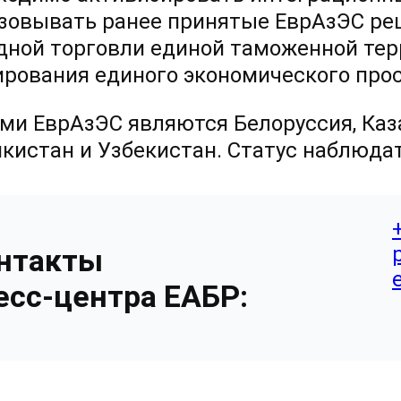
зовывать ранее принятые ЕврАзЭС ре
дной торговли единой таможенной тер
рования единого экономического прост
ми ЕврАзЭС являются Белоруссия, Каза
кистан и Узбекистан. Статус наблюда
нтакты
есс-центра ЕАБР: