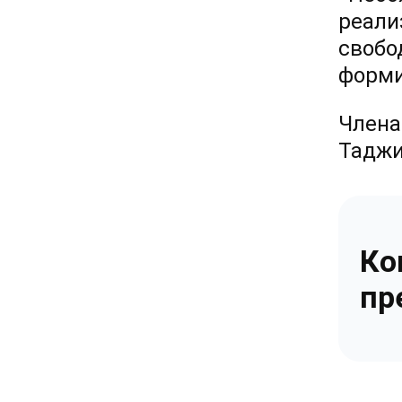
реали
свобо
форми
Члена
Таджи
Ко
пр