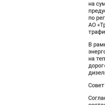
на су
преду
по ре
АО «Т
трафи
В рам
энерг
на те
дорог
дизел
Совет
Согла