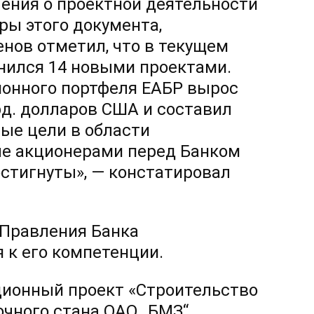
ления о проектной деятельности
ры этого документа,
нов отметил, что в текущем
нился 14 новыми проектами.
ионного портфеля ЕАБР вырос
рд. долларов США и составил
ные цели в области
ые акционерами перед Банком
стигнуты», — констатировал
 Правления Банка
 к его компетенции.
иционный проект «Строительство
очного стана ОАО „БМЗ“