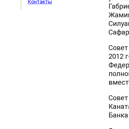
Контакты
Габри
Жамиш
Силуа
Сафар
Совет
2012 
Федер
полно
вмест
Совет
Канат
Банка