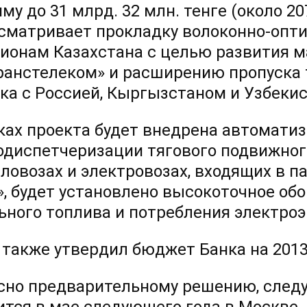
мму до 31 млрд. 32 млн. тенге (около 2
сматривает прокладку волоконно-опти
гионам Казахстана с целью развития м
ранстелеком» и расширению пропуска
ка с Россией, Кыргызстаном и Узбеки
ках проекта будет внедрена автомати
одиспетчеризации тягового подвижного
пловозах и электровозах, входящих в 
», будет установлено высокоточное об
ьного топлива и потребления электроэ
 также утвердил бюджет Банка на 2013
сно предварительному решению, след