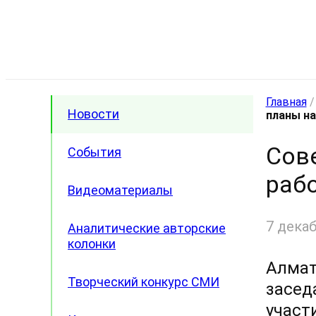
Главная
Новости
планы на
Сове
События
рабо
Видеоматериалы
7 декаб
Аналитические авторские
колонки
Алмат
Творческий конкурс СМИ
засед
участ