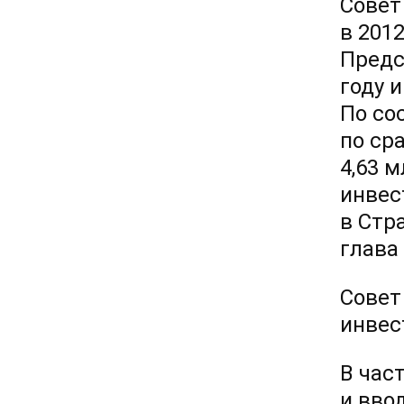
Совет
в 201
Предс
году 
По со
по ср
4,63 
инвес
в Стр
глава
Совет
инвес
В час
и вво