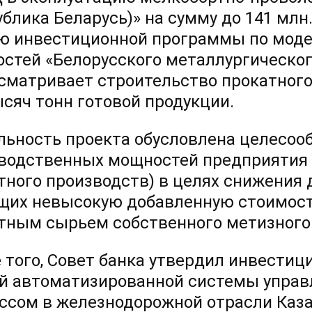
ублика Беларусь)» на сумму до 141 млн
ю инвестиционной программы по мод
стей «Белорусского металлургического
сматривает строительство прокатног
ысяч тонн готовой продукции.
льность проекта обусловлена целесо
водственных мощностей предприятия 
тного производств) в целях снижения 
их невысокую добавленную стоимость
тным сырьем собственного метизного
 того, Совет банка утвердил инвестиц
й автоматизированной системы управ
ссом в железнодорожной отрасли Каза