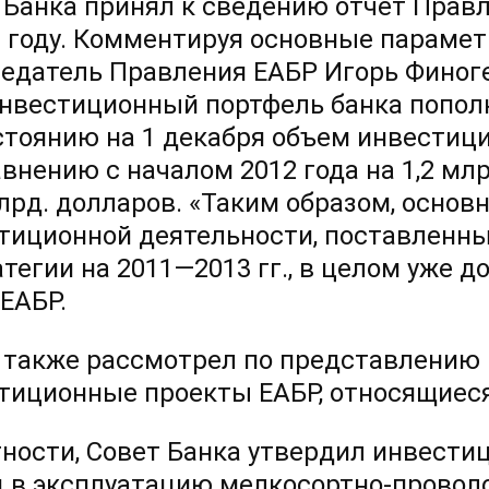
 Банка принял к сведению отчет Прав
2 году. Комментируя основные парамет
едатель Правления ЕАБР Игорь Финоге
инвестиционный портфель банка попол
стоянию на 1 декабря объем инвестиц
авнению с началом 2012 года на 1,2 мл
млрд. долларов. «Таким образом, основ
тиционной деятельности, поставленн
атегии
на 2011—2013 гг.,
в целом уже до
 ЕАБР.
 также рассмотрел по представлению
тиционные проекты ЕАБР, относящиеся
тности, Совет Банка утвердил инвест
д в эксплуатацию мелкосортно-провол