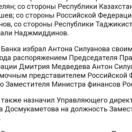
елян; со стороны Республики Казахст
ев; со стороны Российской Федераци
нов, со стороны Республики Таджикис
али Наджмиддинов.
 Банка избрал Антона Силуанова свои
года распоряжением Председателя Пр
ации Дмитрия Медведева Антон Силуа
мочным представителем Российской Ф
о Заместителя Министра финансов Рос
 также назначил Управляющего директ
а Досмукаметова на должность Замес
.