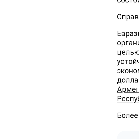
состо
Справ
Евраз
орган
целью
устой
эконо
долла
Армен
Респу
Более