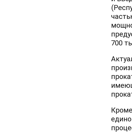
(Респ
часть
мощно
преду
700 т
Актуа
произ
прока
имеющ
прока
Кроме
едино
проце