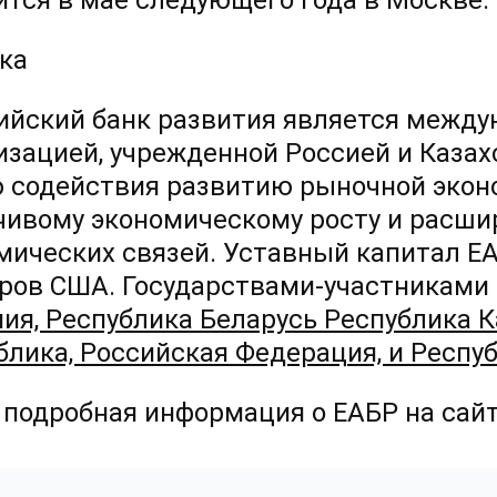
ится в мае следующего года в Москве.
ка
ийский банк развития является между
изацией, учрежденной Россией и Казахс
 содействия развитию рыночной эконо
чивому экономическому росту и расши
мических связей. Уставный капитал Е
ров США. Государствами-участниками
ия, Республика Беларусь Республика К
блика, Российская Федерация, и Респу
 подробная информация о ЕАБР на сай