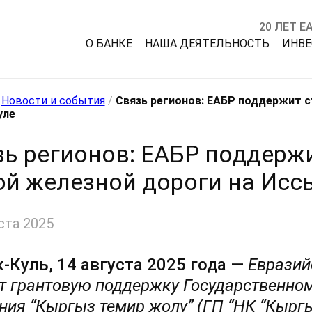
20 ЛЕТ Е
О БАНКЕ
НАША ДЕЯТЕЛЬНОСТЬ
ИНВ
/
Новости и события
/
Связь регионов: ЕАБР поддержит с
уле
зь регионов: ЕАБР поддерж
ой железной дороги на Исс
ста 2025
-Куль, 14 августа 2025 года
—
Евразий
т грантовую поддержку Государственно
ния
“
Кыргыз темир жолу
”
(ГП
“
НК
“
К
ыргы