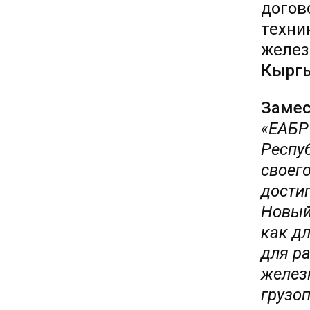
догов
техни
желез
Кырг
Замес
«ЕАБР
Респу
своего
достиг
Новый
как д
для р
желез
грузо