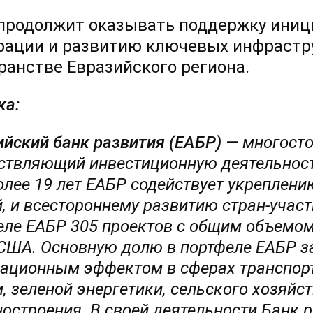
продолжит оказывать поддержку ини
рации и развитию ключевых инфрастр
ранстве Евразийского региона.
ка:
ийский банк развития (ЕАБР)
— многосто
ствляющий инвестиционную деятельност
олее 19 лет ЕАБР содействует укреплен
, и всестороннему развитию стран-участ
еле ЕАБР 305 проектов с общим объемом
 США. Основную долю в портфеле ЕАБР з
рационным эффектом в сферах транспор
, зеленой энергетики, сельского хозяйс
остроения. В своей деятельности Банк р