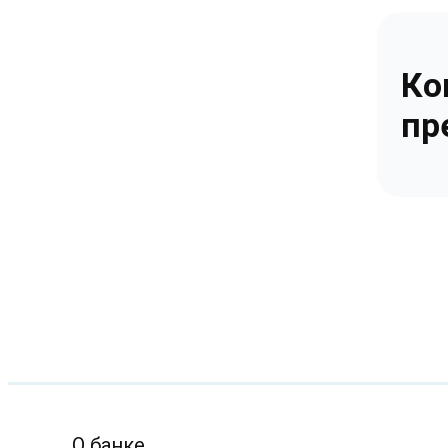
Ко
пр
О банке