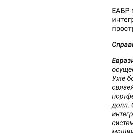
ЕАБР 
интег
прост
Справ
Евраз
осуще
Уже б
связей
портф
долл.
интег
систем
машин