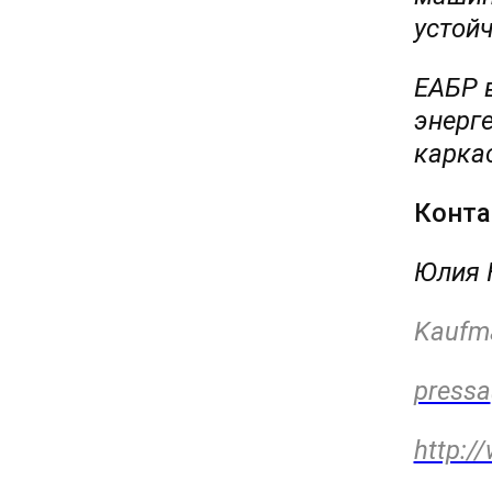
устой
ЕАБР в
энерг
карка
Конта
Юлия К
Kaufm
pressa
http:/