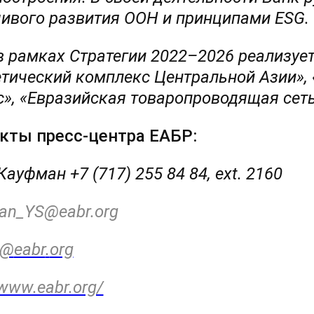
чивого развития ООН и принципами ESG.
 рамках Стратегии 2022–2026 реализует
етический комплекс Центральной Азии»,
с», «Евразийская товаропроводящая сеть
кты пресс-центра ЕАБР:
ауфман +7 (717) 255 84 84,
ext
. 2160
an
_
YS
@
eabr
.
org
@
eabr
.
org
/www.eabr.org/