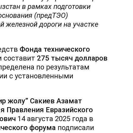
зстан в рамках подготовки
основания (
пред
ТЭО)
й железной дороги на участке
редств
Фонда технического
и составит
275 тысяч долларов
определена по результатам
вии с установленными
ир жолу”
Сакиев Азамат
я Правления Евразийского
ович
14 августа 2025 года в
ического форума
подписали