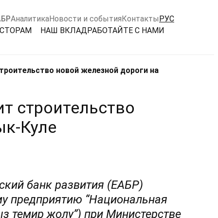
АБР
Аналитика
Новости и события
Контакты
РУС
ЕСТОРАМ
НАШ ВКЛАД
РАБОТАЙТЕ С НАМИ
троительство новой железной дороги на
ит строительство
ык-Куле
ский банк развития (ЕАБР)
му предприятию
“
Национальная
з темир жолу”
) при Министерстве