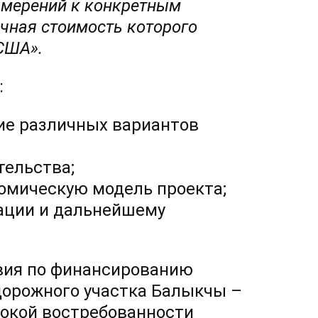
намерений к конкретным
чная стоимость которого
США».
:
ие различных вариантов
тельства;
омическую модель проекта;
ации и дальнейшему
вия по финансированию
дорожного участка Балыкчы –
окой востребованности