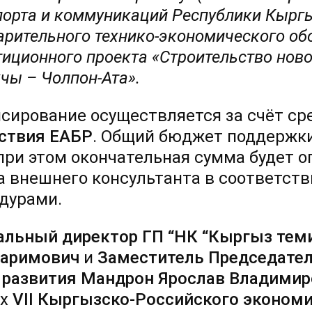
порта и коммуникаций Республики Кыргы
арительного технико-экономического об
тиционного проекта «Строительство ново
чы – Чолпон-Ата».
сирование осуществляется за счёт с
ствия ЕАБР
. Общий бюджет поддержк
 при этом окончательная сумма будет 
а внешнего консультанта в соответст
дурами.
альный директор ГП
“
НК
“Кыргыз тем
каримович
и
Заместитель Председател
 развития Мандрон Ярослав Владимир
х
VII Кыргызско-Российского эконом