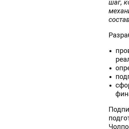
шаг, 
механ
соста
Разра
про
реа
опр
под
сфо
фин
Подпи
подго
Чолпо