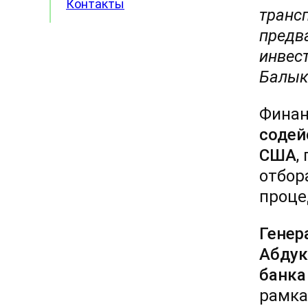
Контакты
транс
предв
инвес
Балык
Финан
содей
США
,
отбор
проце
Генер
Абду
банка
рамка