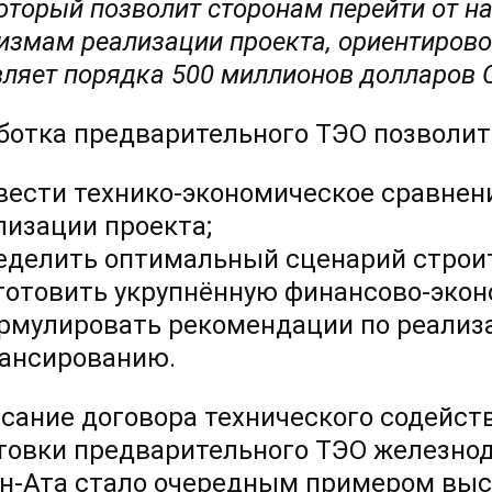
который позволит сторонам перейти от 
измам реализации проекта, ориентирово
вляет порядка 500 миллионов долларов 
ботка предварительного ТЭО позволит
вести технико-экономическое сравнен
лизации проекта;
еделить оптимальный сценарий строи
готовить укрупнённую финансово-экон
рмулировать рекомендации по реализ
ансированию.
сание договора технического содейст
товки предварительного ТЭО железно
н-Ата стало очередным примером выс