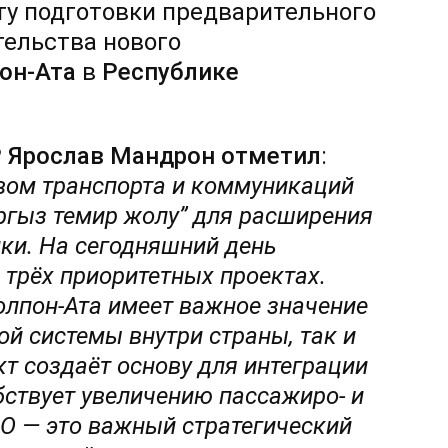
ту подготовки предварительного
тельства нового
он-Ата
в
Республике
Р Ярослав Мандрон отметил
:
вом транспорта и коммуникаций
гыз темир жолу
”
для расширения
ики. На сегодняшний день
 трёх приоритетных проектах.
лпон-Ата имеет важное значение
й системы внутри страны, так и
т создаёт основу для интеграции
ствует увеличению
пассажиро-
и
ЭО — это важный стратегический