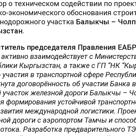
ор о техническом содействии по проек
ко-экономического обоснования строи
нодорожного участка
Балыкчы – Чолп
ызстан
.
титель председателя Правления ЕАБ
 активно взаимодействует с Министерст
блики Кыргызстан, а также с ГП
“
НК
“
Кыр
 участия в транспортной сфере Республ
нута договорённость об участии Банка в
 участок железной дороги Балыкчы – Чо
ля формирования устойчивой транспортно
азвития международной логистики. Проек
ной дороги с аэропортом Тамчы
и
способ
поток
а
. Разработка предварительного Т