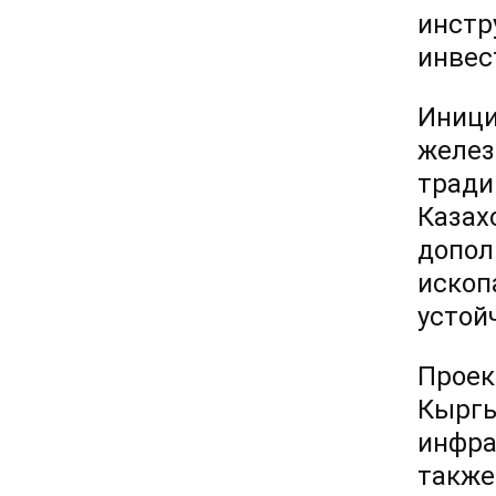
инстр
инвес
Иници
желез
тради
Казах
допол
ископ
устой
Проек
Кыргы
инфра
также