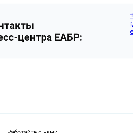
нтакты
есс-центра ЕАБР:
Работайте с нами