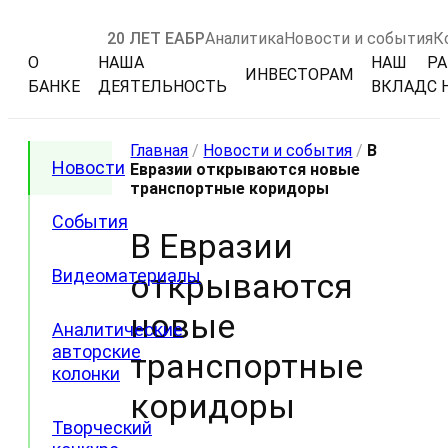
20 ЛЕТ ЕАБР
Аналитика
Новости и события
К
О
НАША
НАШ
РА
ИНВЕСТОРАМ
БАНКЕ
ДЕЯТЕЛЬНОСТЬ
ВКЛАД
С 
Главная
/
Новости и события
/
В
Новости
Евразии открываются новые
транспортные коридоры
События
В Евразии
Видеоматериалы
открываются
новые
Аналитические
авторские
транспортные
колонки
коридоры
Творческий