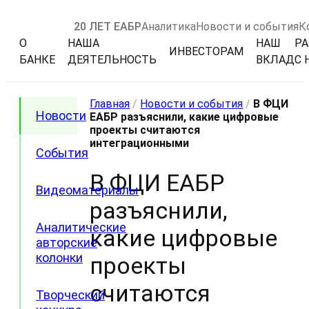
20 ЛЕТ ЕАБР
Аналитика
Новости и события
К
О
НАША
НАШ
РА
ИНВЕСТОРАМ
БАНКЕ
ДЕЯТЕЛЬНОСТЬ
ВКЛАД
С 
Главная
/
Новости и события
/
В ФЦИ
Новости
ЕАБР разъяснили, какие цифровые
проекты считаются
интеграционными
События
В ФЦИ ЕАБР
Видеоматериалы
разъяснили,
Аналитические
какие цифровые
авторские
колонки
проекты
считаются
Творческий