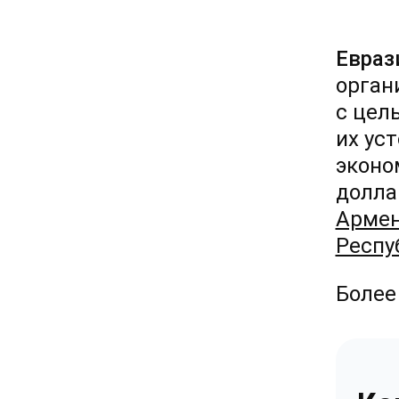
Евраз
орган
с цел
их ус
эконо
долла
Армен
Респу
Более