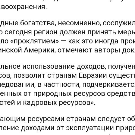
авоохранения.
дные богатства, несомненно, сослужил
о сегодня регион должен принять меры
ало «проклятием» — как это иногда пр
инской Америки, отмечают авторы док
льное использование доходов, получе
сов, позволит странам Евразии сущест
ледовании, в частности, подчеркивает
енных от природных ресурсов средств
стей и кадровых ресурсов».
ающим ресурсами странам следует о
ление доходами от эксплуатации прир