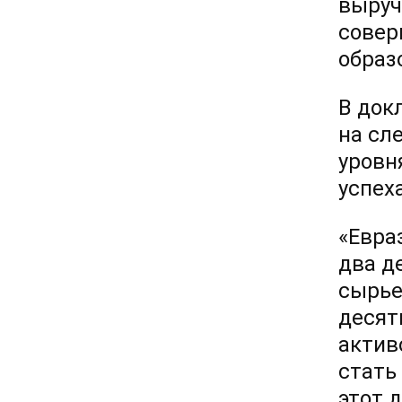
выруч
совер
образ
В док
на сл
уровн
успех
«Евра
два д
сырье
десят
актив
стать
этот 