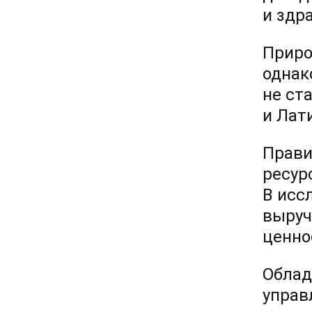
и здр
Приро
однак
не ст
и Лат
Прави
ресур
В исс
выруч
ценно
Облад
управ