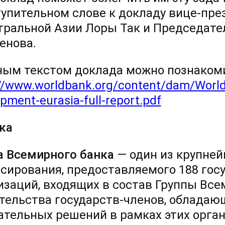
тупительном слове к докладу вице-пре
тральной Азии Лоры Так и Председате
енова.
ным текстом доклада можно познакоми
://www.worldbank.org/content/dam/World
pment-eurasia-full-report.pdf
ка
а Всемирного банка
— один из крупней
сирования, предоставляемого 188 гос
изаций, входящих в состав Группы Все
тельства государств-членов, обладаю
ательных решений в рамках этих орган