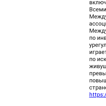
включ
Всеми
Между
ассоц
Между
по ин
урегу
играе
по ис
живущ
превы
повыш
стран
https: