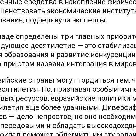
енные средства в накопление физическ
шенствовать экономические институты
ования, подчеркнули эксперты.
ладе определены три главных приорит
едующее десятилетие — это стабилиза
я образования и развитие конкуренци
а при этом названа интеграция в миро
зийские страны могут гордиться тем, ч
есятилетия. Но, признавая особый имп
вых ресурсов, евразийские политики 
илетия еще более удачными. Диверси
ов — дело непростое, но оно необходим
 передовыми и обладать высокодоходн
доклад поможет облегчить им эту задач