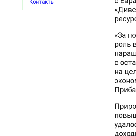
с Евр
Контакты
«Диве
ресур
«За п
роль 
наращ
с ост
на це
эконо
Приба
Приро
повыш
удало
доход