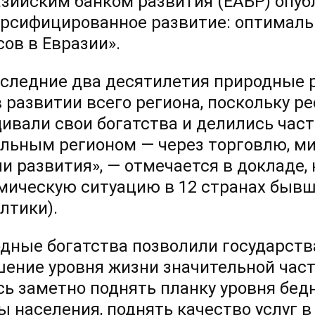
азийским банком развития (ЕАБР) опу
рсифицированное развитие: оптималь
сов в Евразии».
оследние два десятилетия природные
в развитии всего региона, поскольку 
ивали свои богатства и делились част
альным регионом — через торговлю, м
ли развития», — отмечается в докладе
мическую ситуацию в 12 странах бывш
лтики).
дные богатства позволили государств
ение уровня жизни значительной части
сь заметно поднять планку уровня бедн
ы населения, поднять качество услуг в