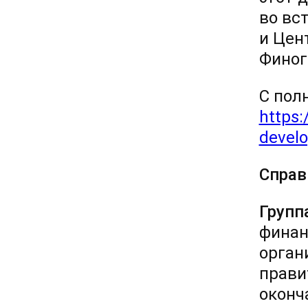
во вс
и Цен
Финог
С пол
https
develo
Справ
Групп
финан
орган
прави
оконч