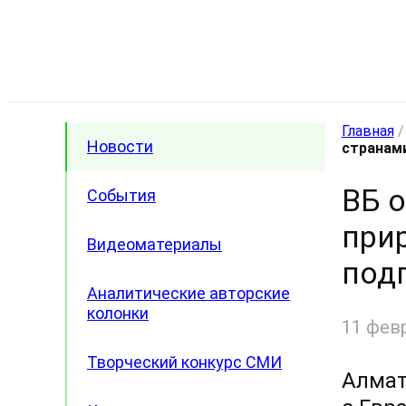
Главная
Новости
странами
ВБ 
События
при
Видеоматериалы
под
Аналитические авторские
колонки
11 фев
Творческий конкурс СМИ
Алмат