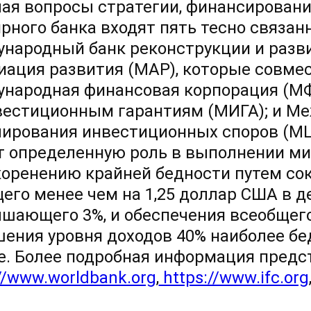
ая вопросы стратегии, финансирования
рного банка входят пять тесно связан
народный банк реконструкции и разв
иация развития (МАР), которые совме
народная финансовая корпорация (МФ
вестиционным гарантиям (МИГА); и М
лирования инвестиционных споров (М
т определенную роль в выполнении ми
коренению крайней бедности путем со
его менее чем на 1,25 доллар США в ден
шающего 3%, и обеспечения всеобщего
ения уровня доходов 40% наиболее бе
е. Более подробная информация предст
//www.worldbank.org
,
https://www.ifc.org