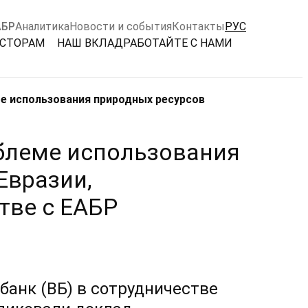
АБР
Аналитика
Новости и события
Контакты
РУС
ЕСТОРАМ
НАШ ВКЛАД
РАБОТАЙТЕ С НАМИ
е использования природных ресурсов
блеме использования
Евразии,
тве с ЕАБР
банк (ВБ) в сотрудничестве