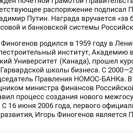
жден почетной грамотой Правительств
етствующее распоряжение подписал П
адимир Путин. Награда вручается «за 
совой и банковской системы Российск
 Финогенов родился в 1959 году в Лен
лестроительный институт, Академию в
кий Университет (Канада), прошел кур
 Гарвардской школы бизнеса.
C 2000—2
дседатель Правления НОМОС-БАНКа. В 
ником министра финансов Российской
авил процесс создания нового межгос
. С 16 июня 2006 года, первого официа
 развития, Игорь Финогенов является 