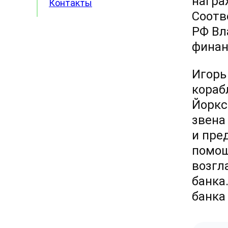
награ
Контакты
Соотв
РФ Вл
финан
Игорь
кораб
Йоркс
звена
и пре
помощ
возгл
банка
банка