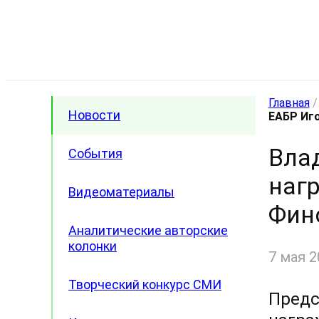
Главная
Новости
ЕАБР Иг
Вла
События
наг
Видеоматериалы
Фин
Аналитические авторские
колонки
7 мая 2
Творческий конкурс СМИ
Предс