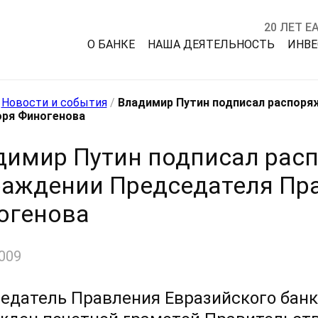
20 ЛЕТ Е
О БАНКЕ
НАША ДЕЯТЕЛЬНОСТЬ
ИНВ
/
Новости и события
/
Владимир Путин подписал распоря
оря Финогенова
димир Путин подписал рас
раждении Председателя Пр
огенова
009
едатель Правления Евразийского банк