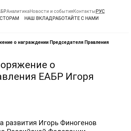
АБР
Аналитика
Новости и события
Контакты
РУС
ЕСТОРАМ
НАШ ВКЛАД
РАБОТАЙТЕ С НАМИ
жение о награждении Председателя Правления
поряжение о
авления ЕАБР Игоря
а развития Игорь Финогенов