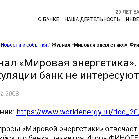
20 ЛЕТ Е
О БАНКЕ
НАША ДЕЯТЕЛЬНОСТЬ
ИНВ
/
Новости и события
/
Журнал «Мировая энергетика». Фин
нал «Мировая энергетика»
уляции банк не интересуют
а 2008
ник:
https://www.worldenergy.ru/doc_20
просы «Мировой энергетики» отвечает
ийского банка развития Игорь ФИНОГ