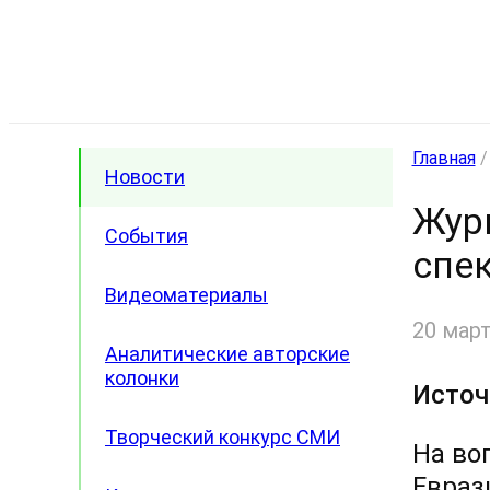
Главная
Новости
Жур
События
спек
Видеоматериалы
20 март
Аналитические авторские
колонки
Источ
Творческий конкурс СМИ
На во
Евраз