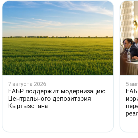
7 августа 2026
5 ав
ЕАБР поддержит модернизацию
ЕАБ
Центрального депозитария
ирр
Кыргызстана
пер
реа