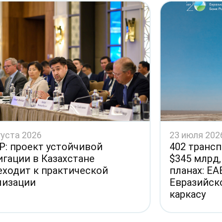
густа 2026
23 июля 202
Р: проект устойчивой
402 трансп
игации в Казахстане
$345 млрд,
еходит к практической
планах: Е
лизации
Евразийск
каркасу