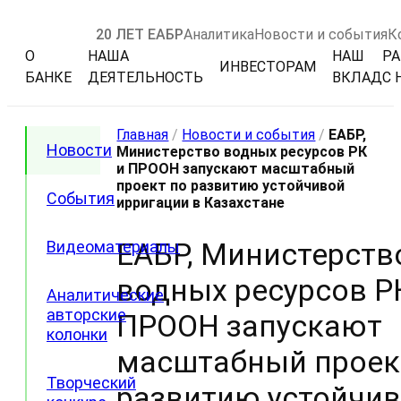
20 ЛЕТ ЕАБР
Аналитика
Новости и события
К
О
НАША
НАШ
РА
ИНВЕСТОРАМ
БАНКЕ
ДЕЯТЕЛЬНОСТЬ
ВКЛАД
С 
Главная
/
Новости и события
/
ЕАБР,
Новости
Министерство водных ресурсов РК
и ПРООН запускают масштабный
проект по развитию устойчивой
События
ирригации в Казахстане
ЕАБР, Министерств
Видеоматериалы
водных ресурсов Р
Аналитические
авторские
ПРООН запускают
колонки
масштабный проек
Творческий
развитию устойчи