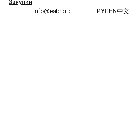
Закупки
info@eabr.org
РУС
EN
中文