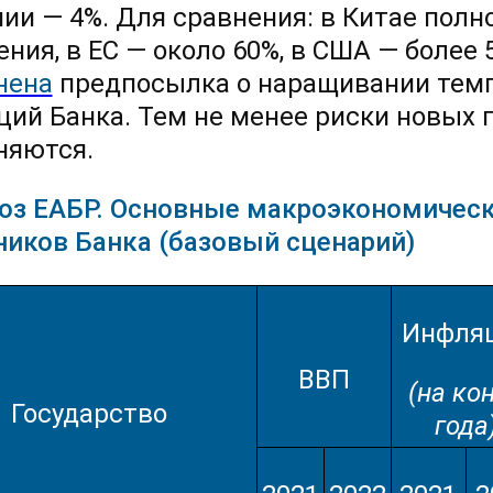
ии — 4%. Для сравнения: в Китае пол
ения, в ЕС — около 60%, в США — более
нена
предпосылка о наращивании темп
ций Банка. Тем не менее риски новых
няются.
оз ЕАБР. Основные макроэкономическ
ников Банка (базовый сценарий)
Инфля
ВВП
(на ко
Государство
года