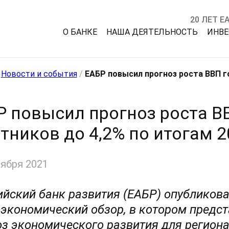
20 ЛЕТ Е
О БАНКЕ
НАША ДЕЯТЕЛЬНОСТЬ
ИНВ
/
Новости и события
/
ЕАБР повысил прогноз роста ВВП г
Р повысил прогноз роста ВВ
тников до 4,2% по итогам 2
тября 2021
ийский банк развития (ЕАБР) опубликов
экономический обзор, в котором предс
оз экономического развития для регион