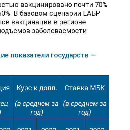
ностью вакцинировано почти 70%
 50%. В базовом сценарии ЕАБР
ов вакцинации в регионе
 подъемов заболеваемости
ие показатели государств —
ция
Курс к долл.
Ставка МБК
нец
(в среднем за
(в среднем за
)
год)
год)