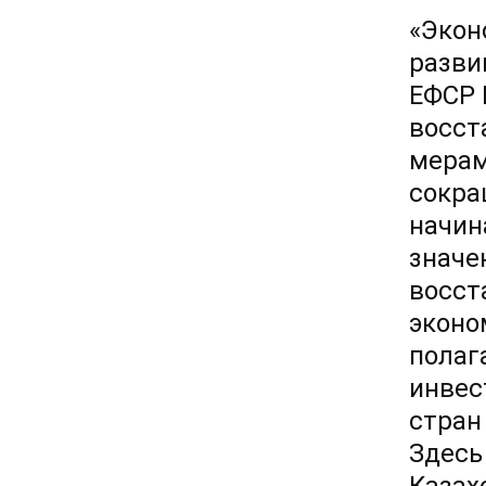
«Экон
разви
ЕФСР 
восст
мерам
сокра
начин
значе
восст
эконо
полаг
инвес
стран
Здесь