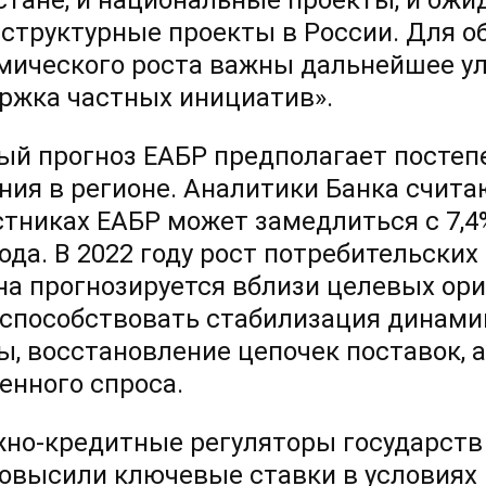
стане, и национальные проекты, и ож
структурные проекты в России. Для о
мического роста важны дальнейшее ул
ржка частных инициатив».
ый прогноз ЕАБР предполагает посте
ния в регионе. Аналитики Банка счита
тниках ЕАБР может замедлиться с 7,4% 
года. В 2022 году рост потребительски
на прогнозируется вблизи целевых ор
 способствовать стабилизация динам
ы, восстановление цепочек поставок, 
енного спроса.
но-кредитные регуляторы государств 
повысили ключевые ставки в условиях