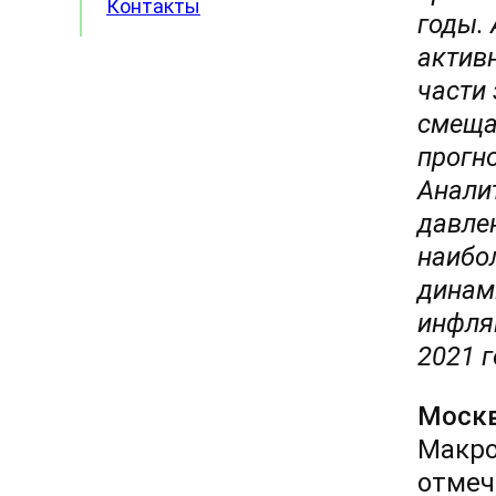
Контакты
годы.
активн
части
смеща
прогно
Анали
давлен
наибо
динам
инфляц
2021 г
Москв
Макро
отмеч