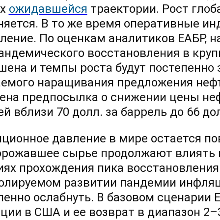
ах
ожидавшейся
траектории. Рост глоб
няется. В то же время оперативные ин
ление. По оценкам аналитиков ЕАБР, н
андемического восстановления в кру
шена и темпы роста будут постепенно 
емого наращивания предложения нефт
ена предпосылка о снижении цены неф
й вблизи 70 долл. за баррель до 66 дол
ционное давление в мире остается п
орожавшее сырье продолжают влиять н
иях прохождения пика восстановления
олируемом развитии пандемии инфля
пенно ослабнуть. В базовом сценарии 
ции в США и ее возврат в диапазон 2–3