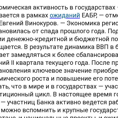
омическая активность в государствах 
вается в рамках
ожиданий
ЕАБР, — от
Евгений Винокуров. — Экономика регио
ановилась от спада прошлого года. П
и денежно-кредитной и бюджетной пол
щается. В результате динамика ВВП в 
ает замедляться к более сбалансиро
ний II квартала текущего года. После 
ановления ключевое значение приобре
мического роста и повышение его поте
ать, что в мире и в государствах — уч
тиционный цикл. В настоящее время 
 — участниц Банка активно ведется ра
 можно вспомнить и крупные государ