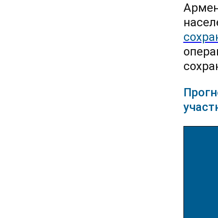
Армен
насел
сохра
опера
сохра
Прогн
участ