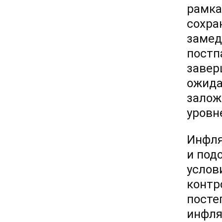
рамк
сохра
замед
постп
завер
ожида
залож
уровне
Инфля
и под
услов
контр
посте
инфля