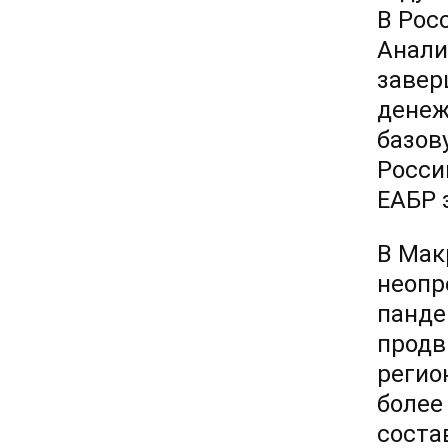
В Росс
Анали
завер
денеж
базову
Росси
ЕАБР 
В Мак
неопр
панде
продв
регио
более
соста