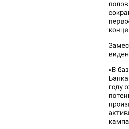
полов
сокра
перво
конце 
Замес
виден
«В ба
Банка 
году 
потен
произ
актив
кампа