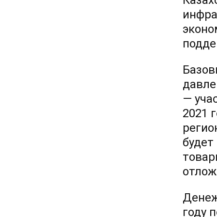
Казах
инфра
эконо
подде
Базов
давле
— учас
2021 
регио
будет
товар
отлож
Денеж
году 