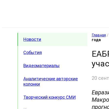
Главная
Новости
года
ЕАБ
События
учас
Видеоматериалы
20 сен
Аналитические авторские
колонки
Евраз
Творческий конкурс СМИ
Макро
прогн