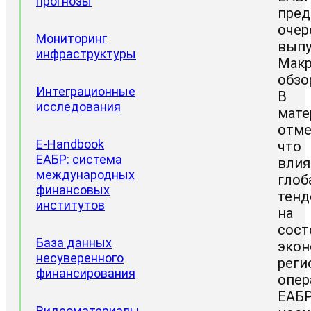
прогнозы
пред
очер
Мониторинг
выпу
инфраструктуры
Макр
обзо
Интеграционные
В
исследования
мате
отме
Проектные
E-Handbook
что
направления
ЕАБР: система
влия
Доклады
международных
глоб
ЦИИ
финансовых
тенд
институтов
на
сост
База данных
эко
несуверенного
реги
финансирования
опер
ЕАБ
Видеоматериалы