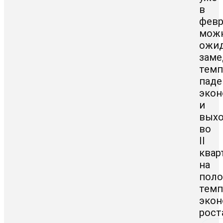
в
февр
мож
ожи
заме
тем
паде
эко
и
вых
во
II
квар
на
пол
тем
экон
рост