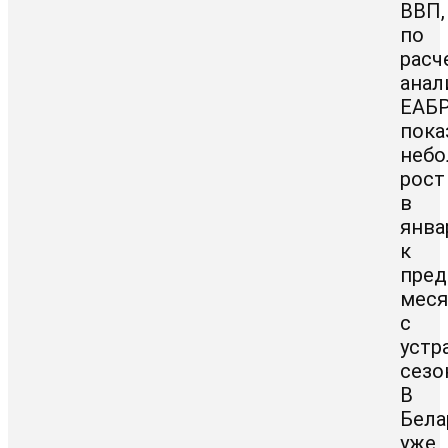
ВВП,
по
расч
анал
ЕАБР
пока
неб
рост
в
янва
к
пре
меся
с
устр
сезо
В
Бела
уже