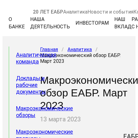
20 ЛЕТ ЕАБР
Аналитика
Новости и события
К
О
НАША
НАШ
РА
ИНВЕСТОРАМ
БАНКЕ
ДЕЯТЕЛЬНОСТЬ
ВКЛАД
С 
Главная
/
Аналитика
/
Аналитическая
Макроэкономический обзор ЕАБР.
команда
Март 2023
Макроэкономическ
Доклады и
рабочие
обзор ЕАБР. Март
документы
2023
Макроэкономические
обзоры
13 марта 2023
Макроэкономические
ЕАБ