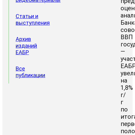
пре
оцен
анал
Статьи и
Банк
выступления
сов
ВВП
Архив
госу
изданий
—
ЕАБР
учас
ЕАБ
Все
увел
публикации
на
1,8%
г/
г
по
итог
перв
пол