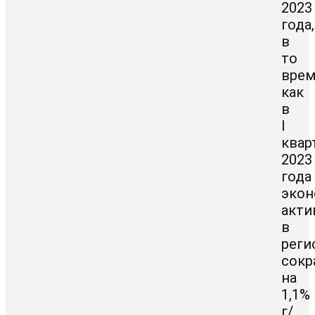
2023
года,
в
то
вре
как
в
I
квар
2023
года
экон
акти
в
реги
сокр
на
1,1%
г/