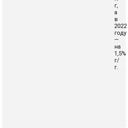
г,
а
в
2022
году
—
на
1,5%
г/
г.