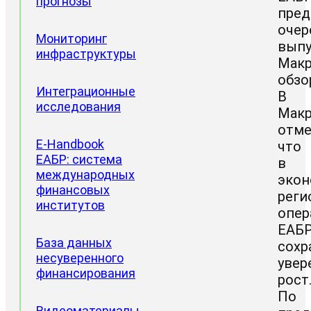
прогнозы
пред
очер
Мониторинг
выпу
инфраструктуры
Макр
обзо
Интеграционные
В
исследования
Макр
отме
Проектные
E-Handbook
что
направления
ЕАБР: система
в
Доклады
международных
экон
ЦИИ
финансовых
реги
институтов
опер
ЕАБ
База данных
сохр
несуверенного
увер
финансирования
рост
По
Видеоматериалы