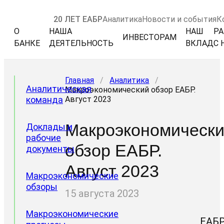
20 ЛЕТ ЕАБР
Аналитика
Новости и события
К
О
НАША
НАШ
РА
ИНВЕСТОРАМ
БАНКЕ
ДЕЯТЕЛЬНОСТЬ
ВКЛАД
С 
Главная
/
Аналитика
/
Аналитическая
Макроэкономический обзор ЕАБР.
команда
Август 2023
Макроэкономическ
Доклады и
рабочие
обзор ЕАБР.
документы
Август 2023
Макроэкономические
обзоры
15 августа 2023
Макроэкономические
ЕАБ