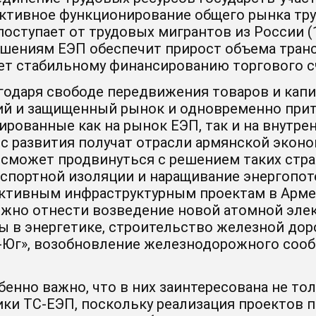
ктивное функционирование общего рынка тру
поступает от трудовых мигрантов из России 
ашениям ЕЭП обеспечит прирост объема трансф
т стабильному финансированию торгового сч
годаря свободе передвижения товаров и капи
ий и защищенный рынок и одновременно прит
ированные как на рынок ЕЭП, так и на внутрен
с развития получат отрасли армянской эконо
 сможет продвинуться с решением таких стра
нспортной изоляции и наращивание энергопот
ктивным инфраструктурным проектам в Армен
жно отнести возведение новой атомной элек
ы в энергетике, строительство железной доро
-Юг»
, возобновление железнодорожного сооб
бенно важно, что в них заинтересована не то
ики
ТС-ЕЭП
, поскольку реализация проектов 