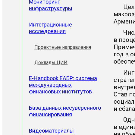
Мониторинг
Цел
инфраструктуры
макроэ
Армени
Интеграционные
исследования
Чис
в проц
Примеч
Проектные направления
год в 
обеспе
Доклады ЦИИ
Инт
E-Handbook ЕАБР: система
страте
международных
внутре
финансовых институтов
Став п
социал
База данных несуверенного
и сбал
финансирования
Одн
в един
Видеоматериалы
на объ