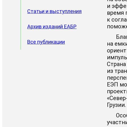
и эффе
Статьи и выступления
время 
к согл
поможе
Архив изданий ЕАБР
Бла
Все публикации
на емк
ориент
импуль
Страна
из тра
перспе
ЕЭП мо
проект
«Север
Грузии.
Осо
участн