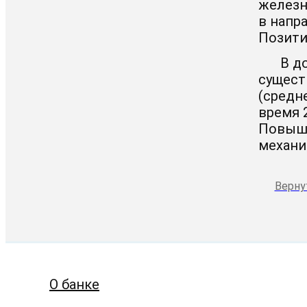
железн
в напр
Позити
В д
сущест
(средн
время 2
Повыше
механи
Верну
О банке