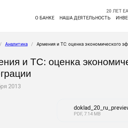
20 ЛЕТ Е
О БАНКЕ
НАША ДЕЯТЕЛЬНОСТЬ
ИНВ
/
Аналитика
/
Армения и ТС: оценка экономического э
ния и ТС: оценка экономич
еграции
бря 2013
doklad_20_ru_previe
PDF, 7.14 MB