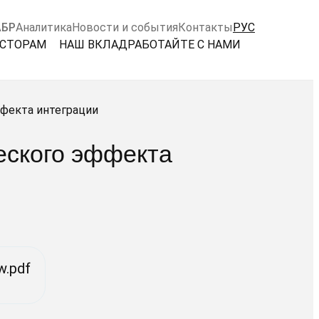
АБР
Аналитика
Новости и события
Контакты
РУС
ЕСТОРАМ
НАШ ВКЛАД
РАБОТАЙТЕ С НАМИ
ффекта интеграции
еского эффекта
w.pdf