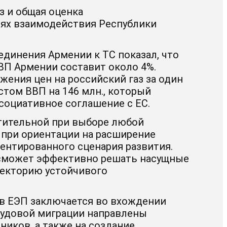
з и общая оценка
ях взаимодействия Республики
динения Армении к ТС показал, что
ВП Армении составит около 4%.
жения цен на российский газ за один
стом ВВП на 146 млн., который
социативное соглашение с ЕС.
тительной при выборе любой
 при ориентации на расширение
иентированного
сценария развития.
 сможет эффективно решать насущные
аекторию устойчивого
 в ЕЭП заключается во вхождении
рудовой миграции направлены
тников
, а также на создание