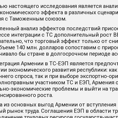
ью настоящего исследования является анали
кономического эффекта в различных сценари
я с Таможенным союзом.
ленный анализ эффектов последствий присое
ессе интеграции с ТС дополнительный рост В
ательно, что торговый эффект только от сни
объеме 140 млн. долларов сопоставим с приро
чивало бы стране в долгосрочном периоде ас
еграция Армении в
ТС-ЕЭП
является предпоч
гии экономического развития республики: как
ннего спроса, так и при выборе
экспортно-ор
олноправным участником ТС и ЕЭП, Армения
ьно-экономические
проблемы и выйти на тр
ансированного роста.
а из основных выгод Армении от вступления
ый рынок труда. Соглашения ЕЭП в области т
единение трудовых ресурсов
государств-учас