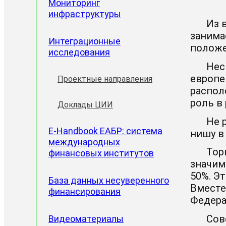
Мониторинг
инфраструктуры
Из 
занима
Интеграционные
положе
исследования
Нес
европе
Проектные направления
распол
роль в
Доклады ЦИИ
Не 
E-Handbook ЕАБР: система
нишу в
международных
Тор
финансовых институтов
значим
50%. Э
База данных несуверенного
Вместе
финансирования
Федера
Сов
Видеоматериалы