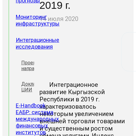
прогнозы
2019 г.
Мониторинг
14 июля 2020
инфраструктуры
Интеграционные
исследования
Проектные
направления
Доклады
Интеграционное
ЦИИ
развитие Кыргызской
Республики в 2019 г.
E-Handbook
характеризовалось
ЕАБР: система
некоторым увеличением
международных
внешней торговли товарами
финансовых
и существенным ростом
институтов
обмена услугами. Индекс