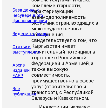
комплементарности,
База данных
характеризующий
несуверенного
взаимодополняемость
финансирования
экономик стран, входящих в
межгосударственные
Видеоматериалы
объединения,
свидетельствует о том, что
Кыргызстан имеет
Статьи и
значительный потенциал в
выступления
торговле с Российской
Федерацией и Арменией, а
Архив
также высокую
изданий
совместимость,
ЕАБР
преимущественно в сфере
услуг (строительство и
Все
транспорт), с Республикой
публикации
Беларусь и Казахстаном.
Инвестиции, наряду с