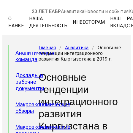
20 ЛЕТ ЕАБР
Аналитика
Новости и события
К
О
НАША
НАШ
РА
ИНВЕСТОРАМ
БАНКЕ
ДЕЯТЕЛЬНОСТЬ
ВКЛАД
С 
Главная
/
Аналитика
/
Основные
Аналитическая
тенденции интеграционного
команда
развития Кыргызстана в 2019 г.
Основные
Доклады и
рабочие
тенденции
документы
интеграционного
Макроэкономические
обзоры
развития
Кыргызстана в
Макроэкономические