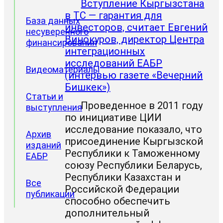
Вступление Кыргызстана
в ТС — гарантия для
База данных
инвесторов, считает Евгений
несуверенного
Винокуров, директор Центра
финансирования
интеграционных
исследований ЕАБР
Видеоматериалы
(интервью газете «Вечерний
Бишкек»)
Статьи и
Проведенное в 2011 году
выступления
по инициативе ЦИИ
исследование показало, что
Архив
присоединение Кыргызской
изданий
Республики к Таможенному
ЕАБР
союзу Республики Беларусь,
Республики Казахстан и
Все
Российской Федерации
публикации
способно обеспечить
дополнительный