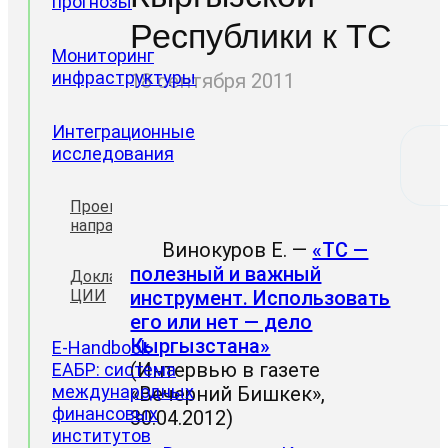
прогнозы
Республики к ТС
Мониторинг
инфраструктуры
18 сентября 2011
Интеграционные
исследования
Проектные
направления
Винокуров Е. —
«ТС —
полезный и важный
Доклады
ЦИИ
инструмент. Использовать
его или нет — дело
Кыргызстана»
E-Handbook
(Интервью в газете
ЕАБР: система
международных
«Вечерний Бишкек»,
финансовых
30.04.2012)
институтов