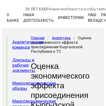
20 ЛЕТ ЕАБР
Аналитика
Новости и события
К
О
НАША
НАШ
РА
ИНВЕСТОРАМ
БАНКЕ
ДЕЯТЕЛЬНОСТЬ
ВКЛАД
С 
Главная
/
Аналитика
/
Оценка
Аналитическая
экономического эффекта
команда
присоединения Кыргызской
Республики к ТС
Доклады и
Оценка
рабочие
документы
экономического
Макроэкономические
эффекта
обзоры
присоединения
Макроэкономические
Кыргызской