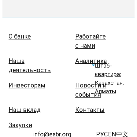
О банке
Работайте
с нами
Наша
Аналитика
Штаб-
деятельность
квартира:
Казахстан,
Инвесторам
Новости и
Алматы
события
Наш вклад
Контакты
Закупки
info@eabr.org
РУС
EN
中文