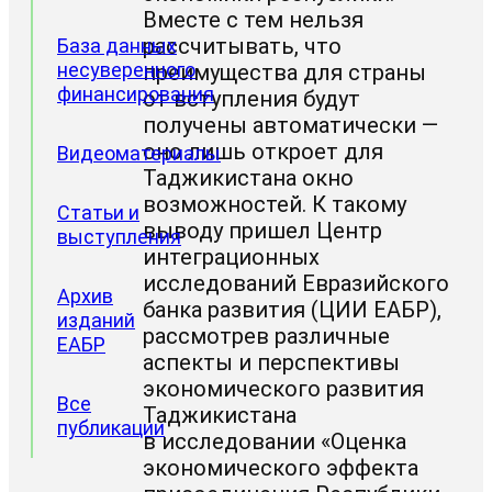
Вместе с тем нельзя
рассчитывать, что
База данных
несуверенного
преимущества для страны
финансирования
от вступления будут
получены автоматически —
оно лишь откроет для
Видеоматериалы
Таджикистана окно
возможностей. К такому
Статьи и
выводу пришел Центр
выступления
интеграционных
исследований Евразийского
Архив
банка развития (ЦИИ ЕАБР),
изданий
рассмотрев различные
ЕАБР
аспекты и перспективы
экономического развития
Все
Таджикистана
публикации
в исследовании «Оценка
экономического эффекта