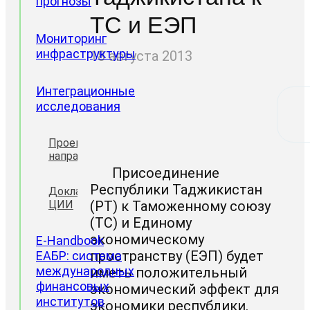
прогнозы
ТС и ЕЭП
Мониторинг
инфраструктуры
18 августа 2013
Интеграционные
исследования
Проектные
направления
Присоединение
Республики Таджикистан
Доклады
ЦИИ
(РТ) к Таможенному союзу
(ТС) и Единому
экономическому
E-Handbook
пространству (ЕЭП) будет
ЕАБР: система
международных
иметь положительный
финансовых
экономический эффект для
институтов
экономики республики.