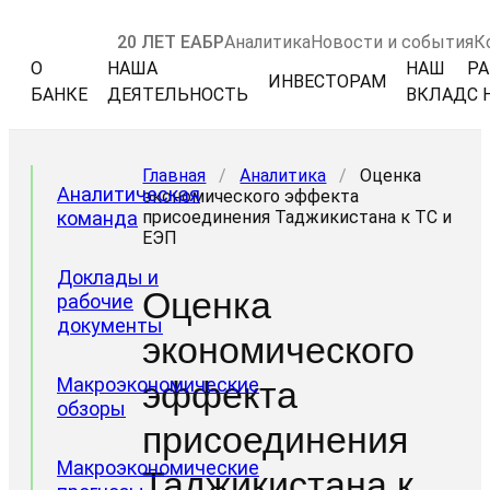
20 ЛЕТ ЕАБР
Аналитика
Новости и события
К
О
НАША
НАШ
РА
ИНВЕСТОРАМ
БАНКЕ
ДЕЯТЕЛЬНОСТЬ
ВКЛАД
С 
Главная
/
Аналитика
/
Оценка
Аналитическая
экономического эффекта
команда
присоединения Таджикистана к ТС и
ЕЭП
Доклады и
Оценка
рабочие
документы
экономического
Макроэкономические
эффекта
обзоры
присоединения
Макроэкономические
Таджикистана к