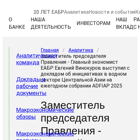
20 ЛЕТ ЕАБР
Аналитика
Новости и события
К
О
НАША
НАШ
РА
ИНВЕСТОРАМ
БАНКЕ
ДЕЯТЕЛЬНОСТЬ
ВКЛАД
С 
Главная
/
Аналитика
/
Аналитическая
Заместитель председателя
команда
Правления - Главный экономист
ЕАБР Евгений Винокуров выступил с
докладом об инициативах в водном
Доклады и
секторе Центральной Азии на
рабочие
ежегодном собрании ADFIAP 2025
документы
Заместитель
Макроэкономические
председателя
обзоры
Правления -
Макроэкономические