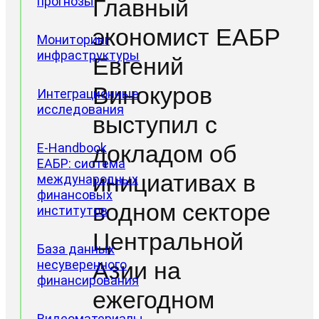
прогнозы
Главный
экономист ЕАБР
Мониторинг
инфраструктуры
Евгений
Винокуров
Интеграционные
исследования
выступил с
Проектные
E-Handbook
докладом об
направления
ЕАБР: система
инициативах в
Доклады
международных
ЦИИ
финансовых
водном секторе
институтов
Центральной
База данных
несуверенного
Азии на
финансирования
ежегодном
Видеоматериалы