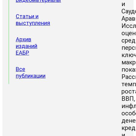
и
Сауд
Статьи и
Арав
выступления
Иссл
оцен
Архив
сред
изданий
перс
ЕАБР
клю
макр
Все
пока
публикации
Расс
тем
рост
ВВП,
инфл
особ
дене
кред
и