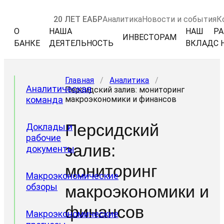
20 ЛЕТ ЕАБР
Аналитика
Новости и события
К
О
НАША
НАШ
РА
ИНВЕСТОРАМ
БАНКЕ
ДЕЯТЕЛЬНОСТЬ
ВКЛАД
С 
Главная
/
Аналитика
/
Аналитическая
Персидский залив: мониторинг
команда
макроэкономики и финансов
Персидский
Доклады и
рабочие
залив:
документы
мониторинг
Макроэкономические
обзоры
макроэкономики и
финансов
Макроэкономические