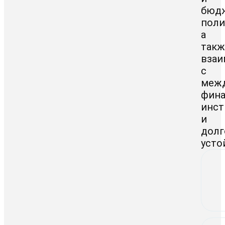
бюд
поли
а
такж
взаи
с
меж
фин
инст
и
долг
усто