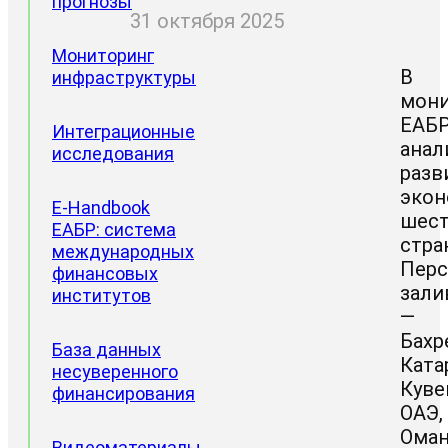
прогнозы
31 октября 2025
Мониторинг
В
инфраструктуры
мони
ЕАБ
Интеграционные
анал
исследования
разв
эко
Проектные
E-Handbook
направления
шес
ЕАБР: система
стра
Доклады
международных
Перс
ЦИИ
финансовых
зали
институтов
—
Бахр
База данных
Ката
несуверенного
Куве
финансирования
ОАЭ,
Ома
Видеоматериалы