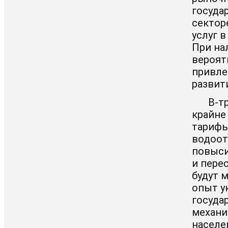
госуда
сектор
услуг 
При на
вероят
привле
развит
В-т
крайне
тарифы
водоот
повыси
и пере
будут 
опыт у
госуда
механи
населе