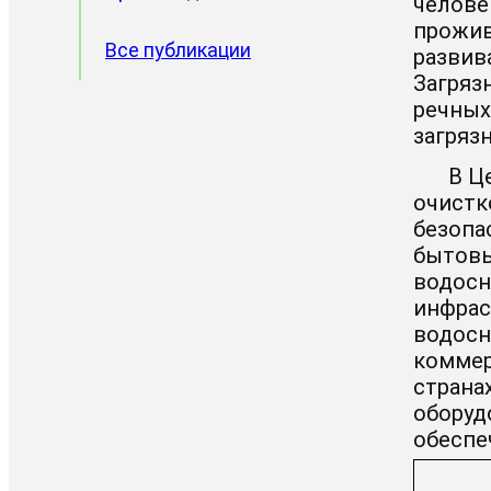
челове
прожив
Все публикации
развив
Загряз
речных
загряз
В Ц
очистк
безопа
бытовые
водосн
инфрас
водосн
коммер
страна
оборуд
обеспе