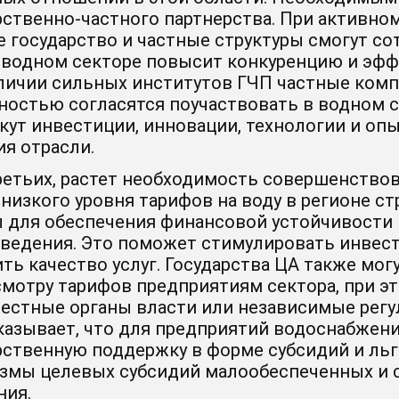
рственно-частного партнерства. При активно
е государство и частные структуры смогут со
в водном секторе повысит конкуренцию и эф
личии сильных институтов ГЧП частные ком
ностью согласятся поучаствовать в водном с
кут инвестиции, инновации, технологии и оп
ия отрасли.
ретьих, растет необходимость совершенствов
 низкого уровня тарифов на воду в регионе с
 для обеспечения финансовой устойчивости
ведения. Это поможет стимулировать инвест
ть качество услуг. Государства ЦА также мо
смотру тарифов предприятиям сектора, при э
местные органы власти или независимые ре
казывает, что для предприятий водоснабжен
рственную поддержку в форме субсидий и льг
змы целевых субсидий малообеспеченных и 
ния.