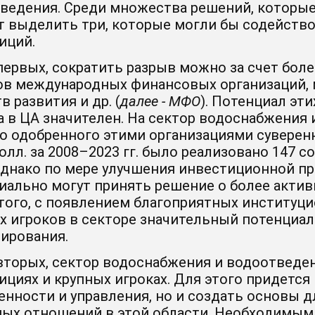
ведения. Среди множества решений, которые
т выделить три, которые могли бы содейств
иций.
первых, сократить разрыв можно за счет бол
ов международных финансовых организаций, 
в развития и др. (
далее - МФО
). Потенциал эт
а в ЦА значителен. На сектор водоснабжения
го одобренного этими организациями суверенн
олл. за 2008–2023 гг. было реализовано 147 
Однако по мере улучшения инвестиционной п
иально могут принять решение о более актив
того, с появлением благоприятных институц
х игроков в секторе значительный потенциал
ирования.
вторых, сектор водоснабжения и водоотведен
ициях и крупных игроках. Для этого придется
енности и управления, но и создать основы
ых отношений в этой области. Необходимым 