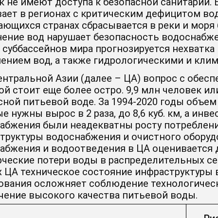
к не имеют доступа к безопасной санитарии.
ает в регионах с критическим дефицитом во
ающихся странах сбрасывается в реки и моря 
нение вод нарушает безопасность водоснабжен
 суббассейнов мира прогнозируется нехватка
нением вод, а также гидрологическими и кли
ентральной Азии (далее – ЦА) вопрос с обесп
ой стоит еще более остро. 9,9 млн человек ил
сной питьевой воде. За 1994-2020 годы объем
 нужны вырос в 2 раза, до 8,6 куб. км, а инв
абжения были неадекватны росту потребления
труктуры водоснабжения и очистного оборуд
абжения и водоотведения в ЦА оценивается д
ческие потери воды в распределительных сет
х ЦА техническое состояние инфраструктуры
ования осложняет соблюдение технологическ
чение высокого качества питьевой воды.