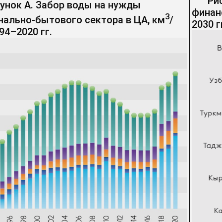
Ри
унок А. Забор воды на нужды
финанс
3
ально-бытового сектора в ЦА, км
/
2030 г
94–2020 гг.