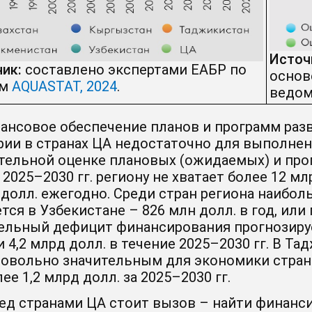
Источ
ик:
составлено экспертами ЕАБР по
основ
ым
AQUASTAT
, 2024
.
ведом
ансовое обеспечение планов и программ раз
рии в странах ЦА недостаточно для выполнени
тельной оценке плановых (ожидаемых) и про
 2025–2030 гг. региону не хватает более 12 м
 долл. ежегодно. Среди стран региона наиб
ся в Узбекистане – 826 млн долл. в год, или 
ельный дефицит финансирования прогнозирует
ли 4,2 млрд долл. в течение 2025–2030 гг. В 
довольно значительным для экономики страны 
ее 1,2 млрд долл. за 2025–2030 гг.
ед странами ЦА стоит вызов – найти финанс