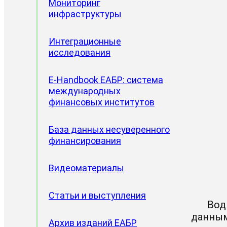
Мониторинг
инфраструктуры
Интеграционные
исследования
E-Handbook ЕАБР: система
Проектные направления
международных
финансовых институтов
Доклады ЦИИ
База данных несуверенного
финансирования
Видеоматериалы
Статьи и выступления
Вод
данным
Архив изданий ЕАБР