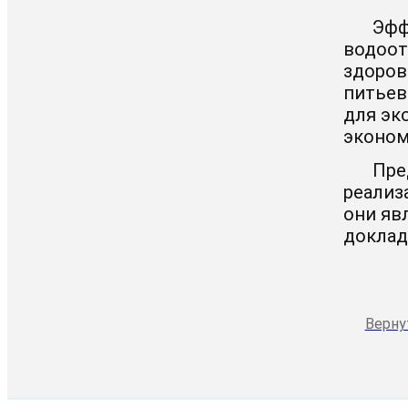
Эфф
водоот
здоров
питьев
для эк
эконом
Пре
реализ
они яв
доклад
Верну