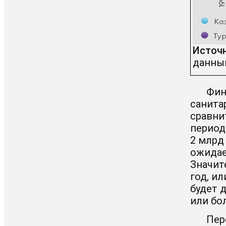
Источн
данн
Фин
санита
сравни
период
2 млрд
ожидает
Значит
год, и
будет 
или бол
Пер