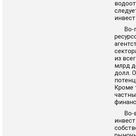
водоот
следуе
инвест
Во-
ресурс
агентст
сектор
из все
млрд д
долл. 
потенц
Кроме 
частны
финанс
Во-
инвест
собств
рыночн