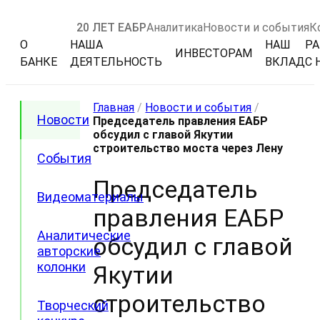
20 ЛЕТ ЕАБР
Аналитика
Новости и события
К
О
НАША
НАШ
РА
ИНВЕСТОРАМ
БАНКЕ
ДЕЯТЕЛЬНОСТЬ
ВКЛАД
С 
Главная
/
Новости и события
/
Новости
Председатель правления ЕАБР
обсудил с главой Якутии
строительство моста через Лену
События
Председатель
Видеоматериалы
правления ЕАБР
Аналитические
обсудил с главой
авторские
колонки
Якутии
строительство
Творческий