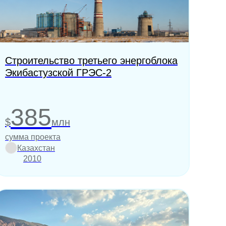
Строительство третьего энергоблока
Экибастузской ГРЭС-2
385
$
млн
сумма проекта
Казахстан
2010