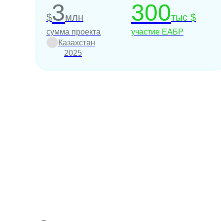
Каменогорской ТЭЦ
3
300
$
млн
тыс $
сумма проекта
участие ЕАБР
Казахстан
2025