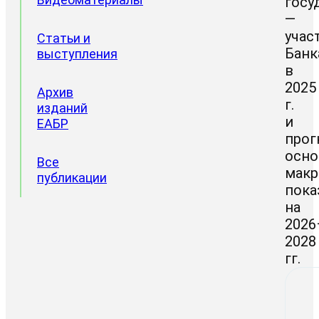
госу
—
учас
Статьи и
Банк
выступления
в
2025
Архив
г.
изданий
и
ЕАБР
прог
осн
Все
макр
публикации
пока
на
2026
2028
гг.