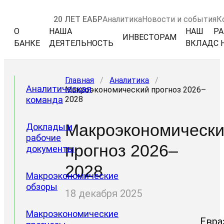
20 ЛЕТ ЕАБР
Аналитика
Новости и события
К
О
НАША
НАШ
РА
ИНВЕСТОРАМ
БАНКЕ
ДЕЯТЕЛЬНОСТЬ
ВКЛАД
С 
Главная
/
Аналитика
/
Аналитическая
Макроэкономический прогноз 2026–
команда
2028
Макроэкономическ
Доклады и
рабочие
прогноз 2026–
документы
2028
Макроэкономические
обзоры
18 декабря 2025
Макроэкономические
Евра