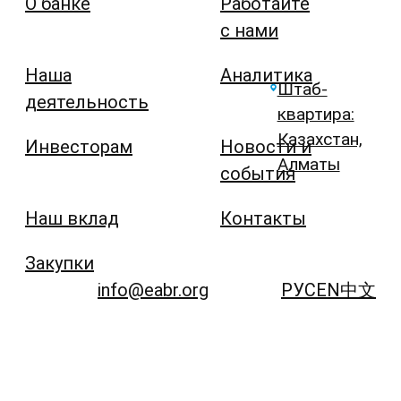
О банке
Работайте
с нами
Наша
Аналитика
Штаб-
деятельность
квартира:
Казахстан,
Инвесторам
Новости и
Алматы
события
Наш вклад
Контакты
Закупки
info@eabr.org
РУС
EN
中文