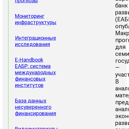
прогнозы
банк
разв
Мониторинг
(ЕАБ
инфраструктуры
опуб
Мак
Интеграционные
прог
исследования
для
сем
Проектные
E-Handbook
госу
направления
ЕАБР: система
—
Доклады
международных
учас
ЦИИ
финансовых
В
институтов
анал
мате
База данных
пред
несуверенного
анал
финансирования
экон
разв
Видеоматериалы