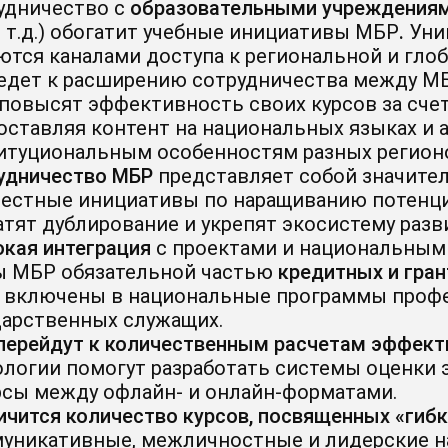
удничество с
образовательными учреждениям
и т.д.) обогатит учебные инициативы МБР
.
Уни
ются каналами доступа к региональной и глоб
едет к расширению сотрудничества между МБ
повысят эффективность своих курсов за сче
оставляя контент на национальных языках и 
итуциональным особенностям разных регион
удничество МБР
представляет собой значите
естные инициативы по наращиванию потенци
атят дублирование и укрепят экосистему разви
окая интеграция
с проектами и национальным
ы МБР обязательной частью
кредитных и гран
 включены в национальные программы профе
дарственных служащих.
перейдут к количественным расчетам эффект
ологии помогут разработать системы оценки
рсы между офлайн- и онлайн-форматами.
ичится количество курсов, посвященных «гиб
уникативные, межличностные и лидерские 