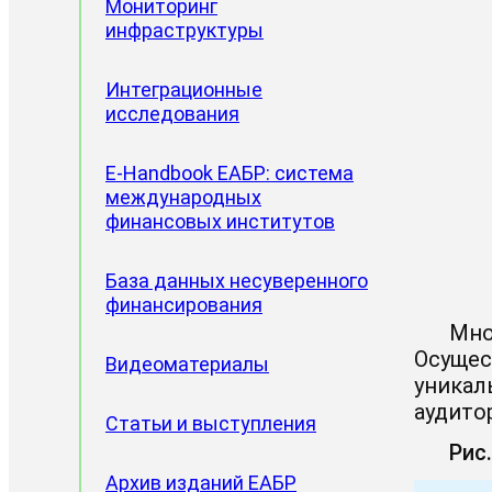
Мониторинг
инфраструктуры
Интеграционные
исследования
E-Handbook ЕАБР: система
Проектные направления
международных
финансовых институтов
Доклады ЦИИ
База данных несуверенного
финансирования
Мно
Осущес
Видеоматериалы
уникал
аудито
Статьи и выступления
Рис.
Архив изданий ЕАБР