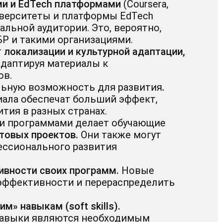
и и EdTech платформами
(Coursera,
верситеты и платформы EdTech
альной аудитории. Это, вероятно,
Р и такими организациями.
т
локализации и культурной адаптации,
адаптируя материалы к
ов.
льную возможность для развития
.
ала обеспечат больший эффект,
тия в разных странах.
и программами делает обучающие
товых проектов.
Они также могут
ссионального развития
ивности своих программ.
Новые
 эффективности и перераспределить
ким» навыкам (
soft
skills
).
навыки являются необходимым