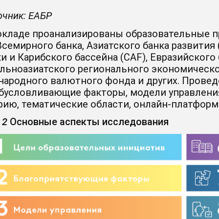
очник: ЕАБР
окладе проанализированы образовательные пр
Всемирного банка, Азиатского банка развития 
и и Карибского бассейна (CAF), Евразийского
льноазиатского регионального экономическо
ародного валютного фонда и других. Провед
обусловливающие факторы, модели управлени
рию, тематические области, онлайн-платформ
 2
Основные аспекты исследования