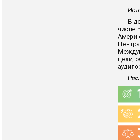
Ист
В д
числе 
Америк
Центра
Междун
цели, 
аудито
Рис.