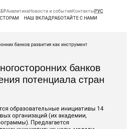
АБР
Аналитика
Новости и события
Контакты
РУС
ЕСТОРАМ
НАШ ВКЛАД
РАБОТАЙТЕ С НАМИ
онних банков развития как инструмент
ногосторонних банков
ения потенциала стран
тся образовательные инициативы 14
ых организаций (их академии,
рограммы). Предлагается