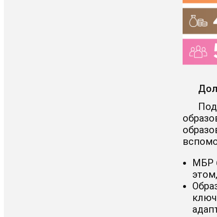
Дол
Под
образо
образо
вспомо
МБР 
этом
Обра
ключ
адап