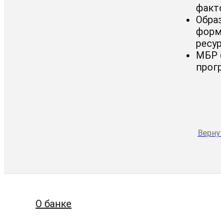
факт
Обра
форм
ресу
МБР 
прог
Верну
О банке