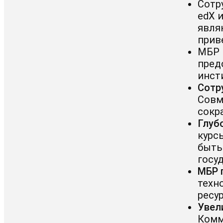
Сотр
edX 
явля
прив
МБР 
пред
инст
Сотр
Совм
сокр
Глуб
курс
быть
госу
МБР 
техн
ресу
Увел
Комм