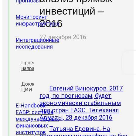
прогнозы
инвестиций –
Мониторинг
2016
инфраструктуры
27 декабря 2016
Интеграционные
исследования
Проектные
направления
Доклады
Евгений Винокуров. 2017
ЦИИ
год, по прогнозам, будет
экономически стабильным
E-Handbook
для стран ЕАЭС. Телеканал
ЕАБР: система
Алматы, 28 декабря 2016
международных
финансовых
Татьяна Едовина. На
институтов
восточном инвестфронте без