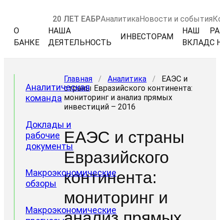
20 ЛЕТ ЕАБР
Аналитика
Новости и события
К
О
НАША
НАШ
РА
ИНВЕСТОРАМ
БАНКЕ
ДЕЯТЕЛЬНОСТЬ
ВКЛАД
С 
Главная
/
Аналитика
/
ЕАЭС и
Аналитическая
страны Евразийского континента:
команда
мониторинг и анализ прямых
инвестиций – 2016
Доклады и
ЕАЭС и страны
рабочие
документы
Евразийского
Макроэкономические
континента:
обзоры
мониторинг и
Макроэкономические
анализ прямых