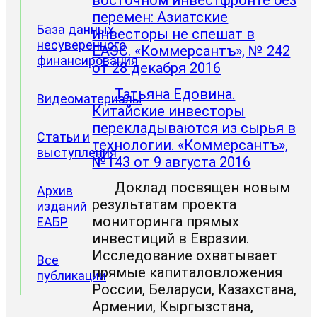
перемен: Азиатские
База данных
инвесторы не спешат в
несуверенного
ЕАЭС. «Коммерсантъ», № 242
финансирования
от 28 декабря 2016
Татьяна Едовина.
Видеоматериалы
Китайские инвесторы
перекладываются из сырья в
Статьи и
технологии. «Коммерсантъ»,
выступления
№143 от 9 августа 2016
Доклад посвящен новым
Архив
результатам проекта
изданий
мониторинга прямых
ЕАБР
инвестиций в Евразии.
Исследование охватывает
Все
прямые капиталовложения
публикации
России, Беларуси, Казахстана,
Армении, Кыргызстана,