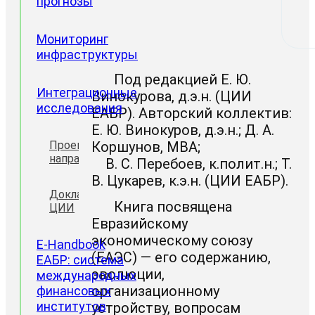
прогнозы
Мониторинг
инфраструктуры
Под редакцией Е. Ю.
Интеграционные
Винокурова, д.э.н. (ЦИИ
исследования
ЕАБР). Авторский коллектив:
Е. Ю. Винокуров, д.э.н.; Д. А.
Проектные
Коршунов, MBA;
направления
В. С. Перебоев, к.полит.н.; Т.
В. Цукарев, к.э.н. (ЦИИ ЕАБР).
Доклады
Книга посвящена
ЦИИ
Евразийскому
экономическому союзу
E-Handbook
(ЕАЭС) — его содержанию,
ЕАБР: система
эволюции,
международных
организационному
финансовых
институтов
устройству, вопросам