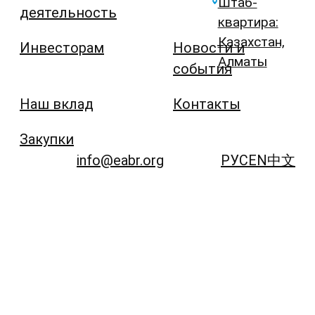
Штаб-
деятельность
квартира:
Казахстан,
Инвесторам
Новости и
Алматы
события
Наш вклад
Контакты
Закупки
info@eabr.org
РУС
EN
中文