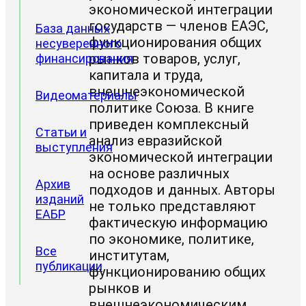
экономической интеграции
государств — членов ЕАЭС,
База данных
функционирования общих
несуверенного
рынков товаров, услуг,
финансирования
капитала и труда,
внешнеэкономической
Видеоматериалы
политике Союза. В книге
приведен комплексный
Статьи и
анализ евразийской
выступления
экономической интеграции
на основе различных
Архив
подходов и данных. Авторы
изданий
не только представляют
ЕАБР
фактическую информацию
по экономике, политике,
Все
институтам,
публикации
функционированию общих
рынков и
внешнеэкономическим