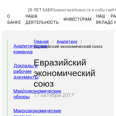
20 ЛЕТ ЕАБР
Аналитика
Новости и события
К
О
НАША
НАШ
РА
ИНВЕСТОРАМ
БАНКЕ
ДЕЯТЕЛЬНОСТЬ
ВКЛАД
С 
Главная
/
Аналитика
/
Аналитическая
Евразийский экономический союз
команда
Евразийский
Доклады и
экономический
рабочие
документы
союз
Макроэкономические
17 октября 2017
обзоры
Макроэкономические